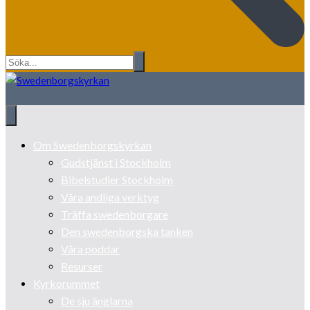
Om Swedenborgskyrkan
Gudstjänst i Stockholm
Bibelstudier Stockholm
Våra andliga verktyg
Träffa swedenborgare
Den swedenborgska tanken
Våra poddar
Resurser
Kyrkorummet
De sju änglarna