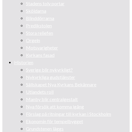
Stadens tolv portar
Sköldarna
Blinddörrarna
Predikstolen
Stora reliefen
Orgeln
Motsvarigheter
Kyrkans fasad
Historien
Sverige blir nykyrkligt?
Nykyrkliga gudstjänster
Sällskapet Nya Kyrkans Bekännare
Utlandets roll
Manby blir centralgestalt
Nya försök att komma igång
Förslag på ritningar till kyrkan i Stockholm
Ekonomin för tempelbygget
Grundstenen läggs