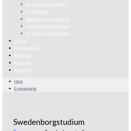
Besök från utlandet
Invigningen
Rapporter och intryck
Internationella möten
Nytt liv i församlingen
Fakta
Predikningar
Resurser
Kalender
Kontakt
Hem
Evenemang
Swedenborgstudium