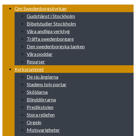
Skip
Om Swedenborgskyrkan
to
Gudstjänst i Stockholm
content
Bibelstudier Stockholm
Våra andliga verktyg
Träffa swedenborgare
Den swedenborgska tanken
Våra poddar
Resurser
Kyrkorummet
De sju änglarna
Stadens tolv portar
Sköldarna
Blinddörrarna
Predikstolen
Stora reliefen
Orgeln
Motsvarigheter