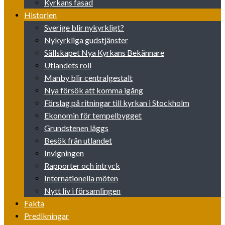
Kyrkans fasad
Historien
Sverige blir nykyrkligt?
Nykyrkliga gudstjänster
Sällskapet Nya Kyrkans Bekännare
Utlandets roll
Manby blir centralgestalt
Nya försök att komma igång
Förslag på ritningar till kyrkan i Stockholm
Ekonomin för tempelbygget
Grundstenen läggs
Besök från utlandet
Invigningen
Rapporter och intryck
Internationella möten
Nytt liv i församlingen
Fakta
Predikningar