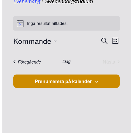
Evenemang
Swedenborgstudium
Evenemang
Inga resultat hittades.
Notis
Kommande
Eveneman
Evene
Sök
Lista
vynavig
Search
Välj
and
datum.
Idag
Nästa
Evenemang
Föregående
Views
Eveneman
Navigation
Prenumerera på kalender