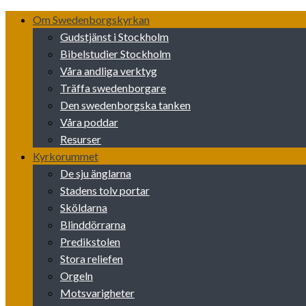
Skip
Om Swedenborgskyrkan
to
Gudstjänst i Stockholm
content
Bibelstudier Stockholm
Våra andliga verktyg
Träffa swedenborgare
Den swedenborgska tanken
Våra poddar
Resurser
Kyrkorummet
De sju änglarna
Stadens tolv portar
Sköldarna
Blinddörrarna
Predikstolen
Stora reliefen
Orgeln
Motsvarigheter