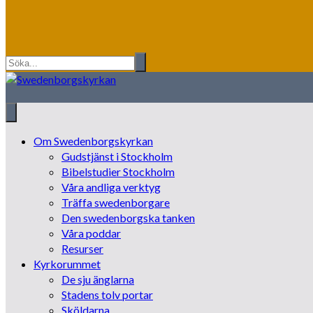
Om Swedenborgskyrkan
Gudstjänst i Stockholm
Bibelstudier Stockholm
Våra andliga verktyg
Träffa swedenborgare
Den swedenborgska tanken
Våra poddar
Resurser
Kyrkorummet
De sju änglarna
Stadens tolv portar
Sköldarna