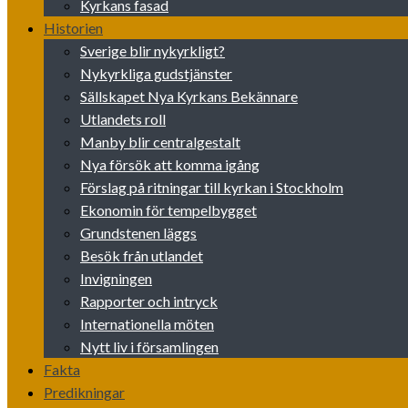
Kyrkans fasad
Historien
Sverige blir nykyrkligt?
Nykyrkliga gudstjänster
Sällskapet Nya Kyrkans Bekännare
Utlandets roll
Manby blir centralgestalt
Nya försök att komma igång
Förslag på ritningar till kyrkan i Stockholm
Ekonomin för tempelbygget
Grundstenen läggs
Besök från utlandet
Invigningen
Rapporter och intryck
Internationella möten
Nytt liv i församlingen
Fakta
Predikningar