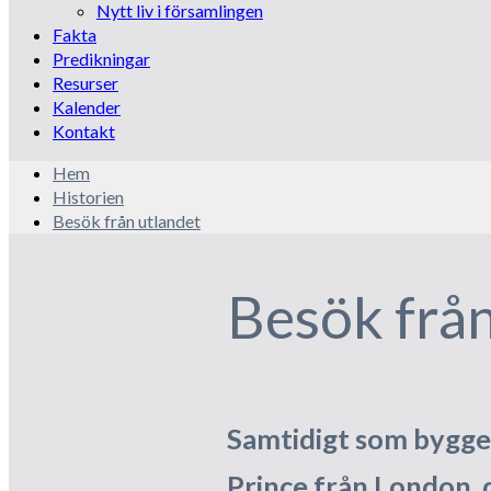
Nytt liv i församlingen
Fakta
Predikningar
Resurser
Kalender
Kontakt
Hem
Historien
Besök från utlandet
Besök från
Samtidigt som bygget
Prince från London, 