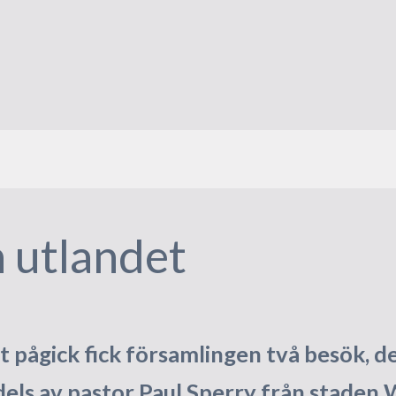
 utlandet
 pågick fick församlingen två besök, de
dels av pastor Paul Sperry från staden 