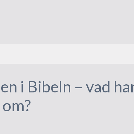
n i Bibeln – vad ha
n om?