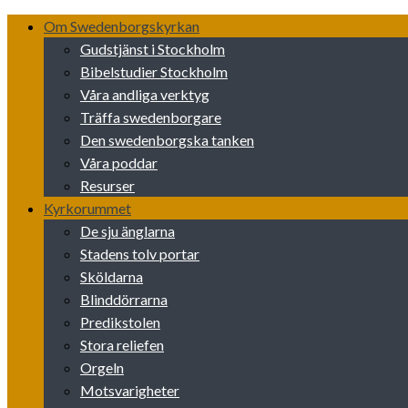
Skip
Om Swedenborgskyrkan
to
Gudstjänst i Stockholm
content
Bibelstudier Stockholm
Våra andliga verktyg
Träffa swedenborgare
Den swedenborgska tanken
Våra poddar
Resurser
Kyrkorummet
De sju änglarna
Stadens tolv portar
Sköldarna
Blinddörrarna
Predikstolen
Stora reliefen
Orgeln
Motsvarigheter