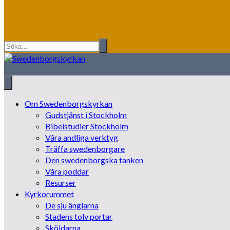
Om Swedenborgskyrkan
Gudstjänst i Stockholm
Bibelstudier Stockholm
Våra andliga verktyg
Träffa swedenborgare
Den swedenborgska tanken
Våra poddar
Resurser
Kyrkorummet
De sju änglarna
Stadens tolv portar
Sköldarna