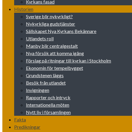
Kyrkans fasad
Historien
Sverige blir nykyrkligt?
Nykyrkliga gudstjänster
Sällskapet Nya Kyrkans Bekännare
Utlandets roll
Manby blir centralgestalt
Nya försök att komma igång
Förslag på ritningar till kyrkan i Stockholm
Ekonomin för tempelbygget
Grundstenen läggs
Besök från utlandet
Invigningen
Rapporter och intryck
Internationella möten
Nytt liv i församlingen
Fakta
Predikningar