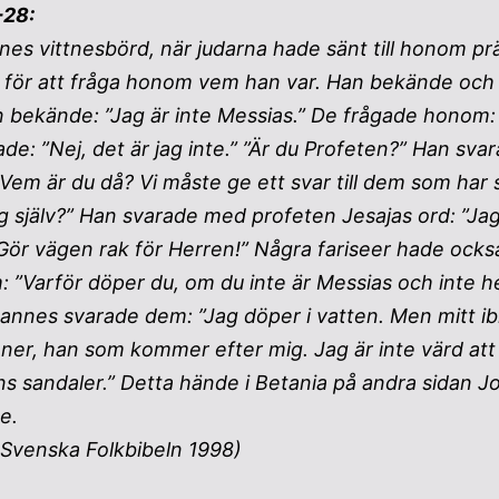
-28:
es vittnesbörd, när judarna hade sänt till honom prä
 för att fråga honom vem han var. Han bekände och
 bekände: ”Jag är inte Messias.” De frågade honom: 
ade: ”Nej, det är jag inte.” ”Är du Profeten?” Han sva
”Vem är du då? Vi måste ge ett svar till dem som har 
g själv?” Han svarade med profeten Jesajas ord: ”Ja
 Gör vägen rak för Herren!” Några fariseer hade ocks
”Varför döper du, om du inte är Messias och inte hell
annes svarade dem: ”Jag döper i vatten. Men mitt ib
nner, han som kommer efter mig. Jag är inte värd att
 sandaler.” Detta hände i Betania på andra sidan Jo
e.
 Svenska Folkbibeln 1998)