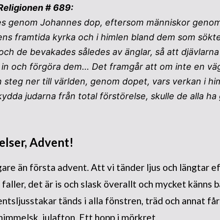
Religionen # 689:
s genom Johannes dop, eftersom människor genom
rens framtida kyrka och i himlen bland dem som sökt
och de bevakades således av änglar, så att djävlarna
ig in och förgöra dem… Det framgår att om inte en vä
steg ner till världen, genom dopet, vars verkan i hi
ydda judarna från total förstörelse, skulle de alla ha
elser, Advent!
gare än första advent. Att vi tänder ljus och längtar e
aller, det är is och slask överallt och mycket känns ba
tsljusstakar tänds i alla fönstren, träd och annat får
 himmelsk, julafton. Ett hopp i mörkret.