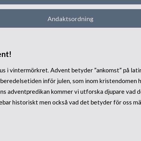
Andaktsordning
ent!
jus i vintermörkret. Advent betyder ”ankomst” på lat
rberedelsetiden inför julen, som inom kristendomen 
ens adventpredikan kommer vi utforska djupare vad 
ebar historiskt men också vad det betyder för oss mä