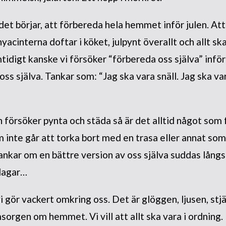
et börjar, att förbereda hela hemmet inför julen. Att 
acinterna doftar i köket, julpynt överallt och allt ska b
mtidigt kanske vi försöker “förbereda oss själva” inför
oss själva. Tankar som: “Jag ska vara snäll. Jag ska va
 försöker pynta och städa så är det alltid något som
 inte går att torka bort med en trasa eller annat som i
ankar om en bättre version av oss själva suddas långs
dagar…
i gör vackert omkring oss. Det är glöggen, ljusen, stjä
msorgen om hemmet. Vi vill att allt ska vara i ordning.