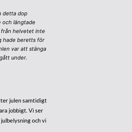
 detta dop
e och längtade
 från helvetet inte
g hade beretts för
mlen var att stänga
 gått under.
fter julen samtidigt
ra jobbigt. Vi ser
 julbelysning och vi