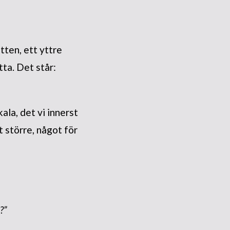
tten, ett yttre
ta. Det står:
kala, det vi innerst
t större, något för
?”