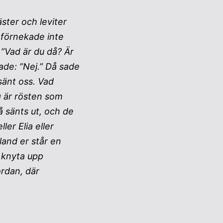
ster och leviter
 förnekade inte
”Vad är du då? Är
rade: ”Nej.” Då sade
sänt oss. Vad
g är rösten som
å sänts ut, och de
er Elia eller
land er står en
 knyta upp
rdan, där