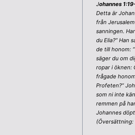
J
ohannes 1:19
Detta är Johann
från Jerusalem
sanningen. Han
du Elia?” Han s
de till honom: 
säger du om di
ropar i öknen:
frågade honom: 
Profeten?” Joh
som ni inte kä
remmen på hans
Johannes döpt
(Översättning: