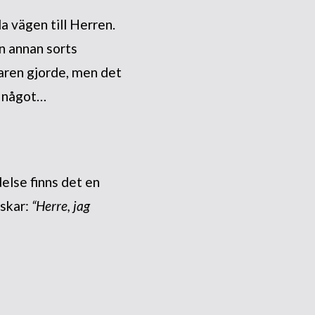
 vägen till Herren.
en annan sorts
aren gjorde, men det
d något…
delse finns det en
iskar:
“Herre, jag