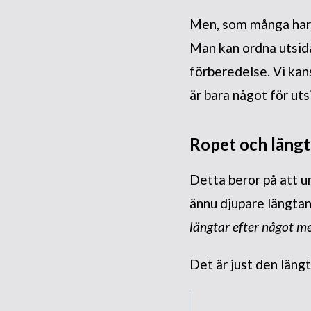
Men, som många har u
Man kan ordna utsida
förberedelse. Vi ka
är bara något för uts
Ropet och läng
Detta beror på att un
ännu djupare längtan
längtar efter något mer
Det är just den läng