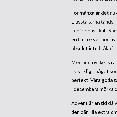
För många är det nu d
Ljusstakarna tänds, hy
julefridens skull. Sa
en bättre version av 
absolut inte bråka.”
Men hur mycket vi än
skrynkligt, något som
perfekt. Våra goda t
i decembers mörka 
Advent är en tid då v
den där lilla extra o