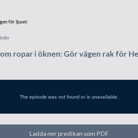
tempelbygget
Grundstenen läggs
Besök från utlandet
jödin
Invigningen
som ropar i öknen: Gör vägen rak för H
Rapporter och intryck
Internationella möten
Nytt liv i församlingen
Ladda ner predikan som PDF