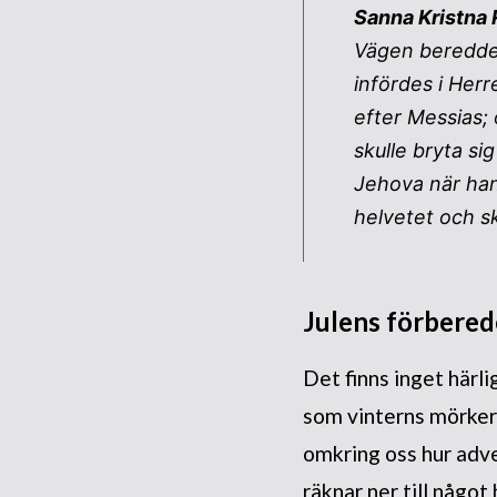
Sanna Kristna 
Vägen beredde
infördes i Her
efter Messias; 
skulle bryta s
Jehova när han 
helvetet och sk
Julens förbered
Det finns inget härli
som vinterns mörker f
omkring oss hur adven
räknar ner till något