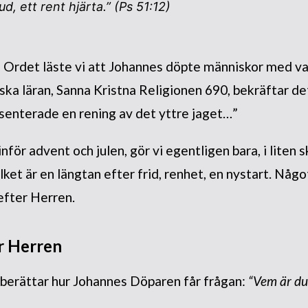
d, ett rent hjärta.” (Ps 51:12)
i Ordet läste vi att Johannes döpte människor med va
a läran, Sanna Kristna Religionen 690, bekräftar det
senterade en rening av det yttre jaget…”
nför advent och julen, gör vi egentligen bara, i liten s
ilket är en längtan efter frid, renhet, en nystart. Någo
efter Herren.
r Herren
berättar hur Johannes Döparen får frågan:
“Vem är du