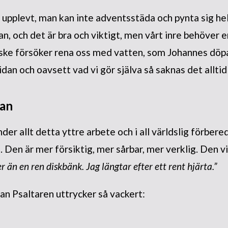
pplevt, man kan inte adventsstäda och pynta sig hela
n, och det är bra och viktigt, men vårt inre behöver 
nske försöker rena oss med vatten, som Johannes döp
idan och oavsett vad vi gör själva så saknas det allti
tan
der allt detta yttre arbete och i all världslig förbere
. Den är mer försiktig, mer sårbar, mer verklig. Den v
 än en ren diskbänk. Jag längtar efter ett rent hjärta.”
tan Psaltaren uttrycker så vackert: