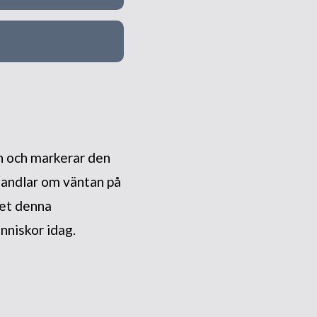
in och markerar den
handlar om väntan på
det denna
nniskor idag.