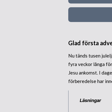
Glad första adv
Nu tänds tusen julel
fyra veckor långa fö
Jesu ankomst. I dag
förberedelse har inn
Läsningar