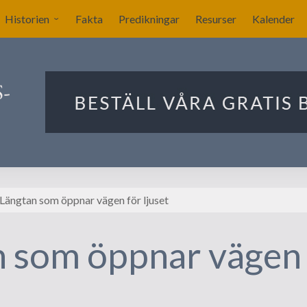
Historien
Fakta
Predikningar
Resurser
Kalender
Sverige blir nykyrkligt?
ar
Nykyrkliga gudstjänster
Sällskapet Nya Kyrkans
Bekännare
Utlandets roll
Manby blir centralgestalt
Längtan som öppnar vägen för ljuset
Nya försök att komma
igång
 som öppnar vägen 
Förslag på ritningar till
kyrkan i Stockholm
Ekonomin för