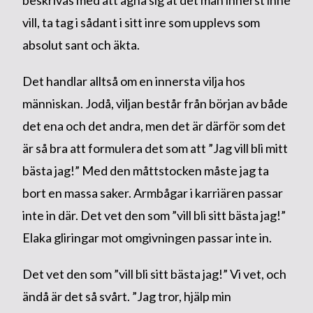
beskrivas med att ägna sig åt det man innerst inne
vill, ta tag i sådant i sitt inre som upplevs som
absolut sant och äkta.
Det handlar alltså om en innersta vilja hos
människan. Jodå, viljan består från början av både
det ena och det andra, men det är därför som det
är så bra att formulera det som att ”Jag vill bli mitt
bästa jag!” Med den måttstocken måste jag ta
bort en massa saker. Armbågar i karriären passar
inte in där. Det vet den som ”vill bli sitt bästa jag!”
Elaka gliringar mot omgivningen passar inte in.
Det vet den som ”vill bli sitt bästa jag!” Vi vet, och
ändå är det så svårt. ”Jag tror, hjälp min