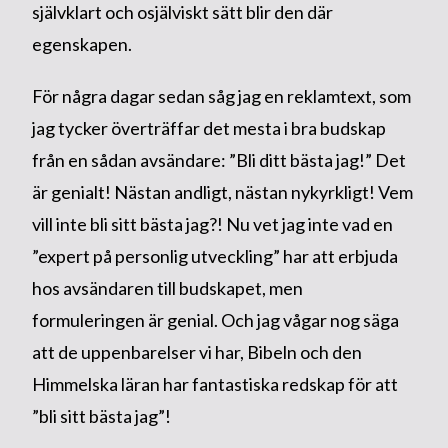
självklart och osjälviskt sätt blir den där
egenskapen.
För några dagar sedan såg jag en reklamtext, som
jag tycker överträffar det mesta i bra budskap
från en sådan avsändare: ”Bli ditt bästa jag!” Det
är genialt! Nästan andligt, nästan nykyrkligt! Vem
vill inte bli sitt bästa jag?! Nu vet jag inte vad en
”expert på personlig utveckling” har att erbjuda
hos avsändaren till budskapet, men
formuleringen är genial. Och jag vågar nog säga
att de uppenbarelser vi har, Bibeln och den
Himmelska läran har fantastiska redskap för att
”bli sitt bästa jag”!