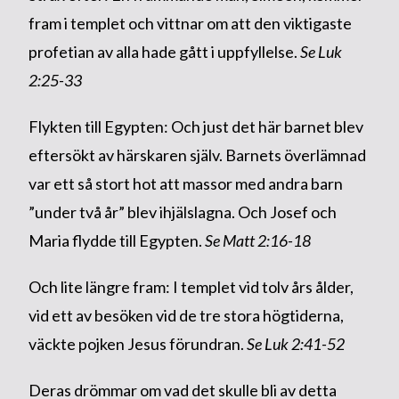
fram i templet och vittnar om att den viktigaste
profetian av alla hade gått i uppfyllelse.
Se Luk
2:25-33
Flykten till Egypten: Och just det här barnet blev
eftersökt av härskaren själv. Barnets överlämnad
var ett så stort hot att massor med andra barn
”under två år” blev ihjälslagna. Och Josef och
Maria flydde till Egypten.
Se Matt 2:16-18
Och lite längre fram: I templet vid tolv års ålder,
vid ett av besöken vid de tre stora högtiderna,
väckte pojken Jesus förundran.
Se Luk 2:41-52
Deras drömmar om vad det skulle bli av detta