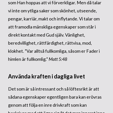
som Han hoppas att vi förverkligar. Men då talar
vi inte om ytliga saker som skönhet, utseende,
pengar, karriär, makt och inflytande. Vi talar om
att framodla mänskliga egenskaper som står i
direkt kontakt med Gud själv. Vänlighet,
beredvillighet, rättfärdighet, rättvisa, mod,
klokhet. ”Var alltså fullkomliga, såsom er Fader i
himlen är fullkomlig.”
Matt 5:48
Använda kraften i dagliga livet
Det som är så intressant och så löftesrikt är att
sådana egenskaper egentligen bara kan erövras
genom att följa en inre drivkraft som kan