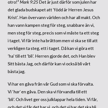
otro!”
Mark 9:25
Det är just därför som julen har
det glada budskapet att ’född är Herren Jesus
Krist’. Han övervann världen och har all makt. Och
han vann kampen steg för steg, snabbare än vi,
men steg för steg, precis som vi måste ta ett steg
i taget. Vi får inte ha bråttom men vi ska se till att
verkligen ta steg, ett i taget. Då kan vi göra ett
’ha’ till ett ’bli’. Herren gjorde det, och Han blev
Sitt bästa Jag, och därför kan vi också bli vårt
bästa jag.
Vi har en gåva från vår Gud som vi ska förvalta.
Vi ’
har’
en gåva. Den ska vi förvandla till ett
’bli’. Och livet ger oss julklappar hela tiden. Vi får,
och det vi får det har vi, och det vi har det ska bli