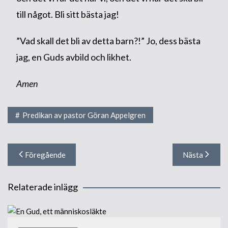
till något. Bli sitt bästa jag!
”Vad skall det bli av detta barn?!” Jo, dess bästa
jag, en Guds avbild och likhet.
Amen
Predikan av pastor Göran Appelgren
Inläggsnavigering
Föregående
Nästa
Relaterade inlägg