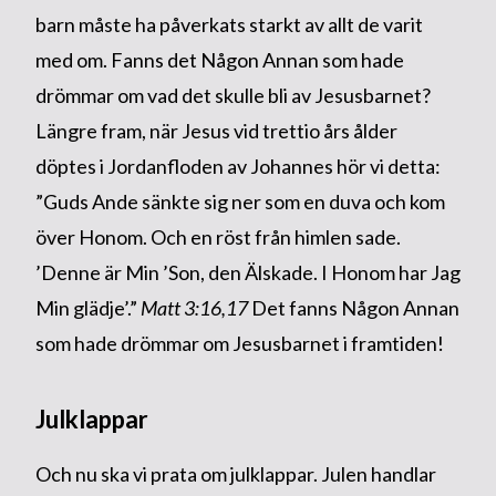
barn måste ha påverkats starkt av allt de varit
med om. Fanns det Någon Annan som hade
drömmar om vad det skulle bli av Jesusbarnet?
Längre fram, när Jesus vid trettio års ålder
döptes i Jordanfloden av Johannes hör vi detta:
”Guds Ande sänkte sig ner som en duva och kom
över Honom. Och en röst från himlen sade.
’Denne är Min ’Son, den Älskade. I Honom har Jag
Min glädje’.”
Matt 3:16,17
Det fanns Någon Annan
som hade drömmar om Jesusbarnet i framtiden!
Julklappar
Och nu ska vi prata om julklappar. Julen handlar