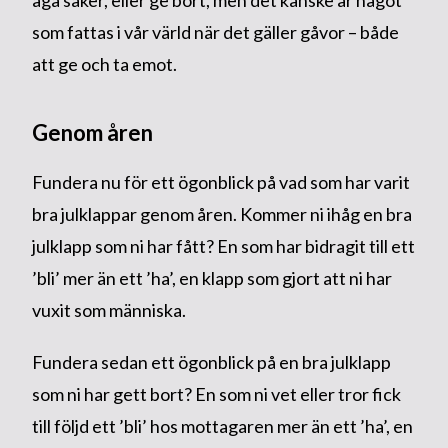
äga saker, eller ge bort, men det kanske är något
som fattas i vår värld när det gäller gåvor – både
att ge och ta emot.
Genom åren
Fundera nu för ett ögonblick på vad som har varit
bra julklappar genom åren. Kommer ni ihåg en bra
julklapp som ni har fått? En som har bidragit till ett
’bli’ mer än ett ’ha’, en klapp som gjort att ni har
vuxit som människa.
Fundera sedan ett ögonblick på en bra julklapp
som ni har gett bort? En som ni vet eller tror fick
till följd ett ’bli’ hos mottagaren mer än ett ’ha’, en