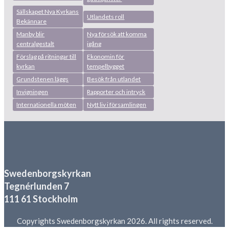
Sällskapet Nya Kyrkans
Utlandets roll
Bekännare
Manby blir
Nya försök att komma
centralgestalt
igång
Förslag på ritningar till
Ekonomin för
kyrkan
tempelbygget
Grundstenen läggs
Besök från utlandet
Invigningen
Rapporter och intryck
Internationella möten
Nytt liv i församlingen
Swedenborgskyrkan
Tegnérlunden 7
111 61 Stockholm
Copyrights Swedenborgskyrkan 2026. All rights reserved.