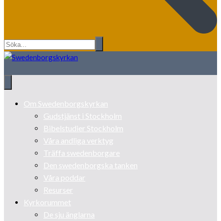
Om Swedenborgskyrkan
Gudstjänst i Stockholm
Bibelstudier Stockholm
Våra andliga verktyg
Träffa swedenborgare
Den swedenborgska tanken
Våra poddar
Resurser
Kyrkorummet
De sju änglarna