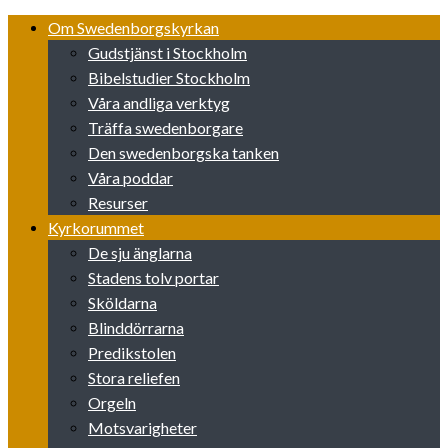
Skip
Om Swedenborgskyrkan
to
Gudstjänst i Stockholm
content
Bibelstudier Stockholm
Våra andliga verktyg
Träffa swedenborgare
Den swedenborgska tanken
Våra poddar
Resurser
Kyrkorummet
De sju änglarna
Stadens tolv portar
Sköldarna
Blinddörrarna
Predikstolen
Stora reliefen
Orgeln
Motsvarigheter