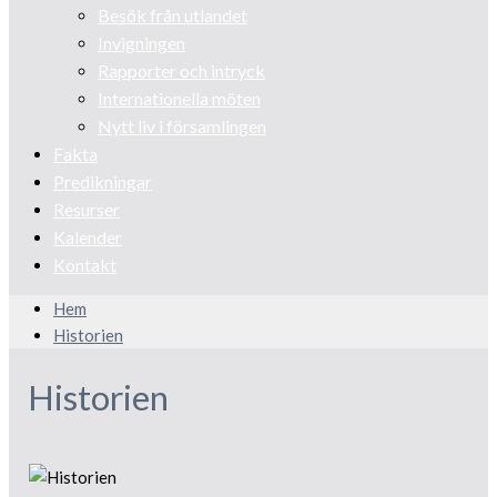
Besök från utlandet
Invigningen
Rapporter och intryck
Internationella möten
Nytt liv i församlingen
Fakta
Predikningar
Resurser
Kalender
Kontakt
Hem
Historien
Historien