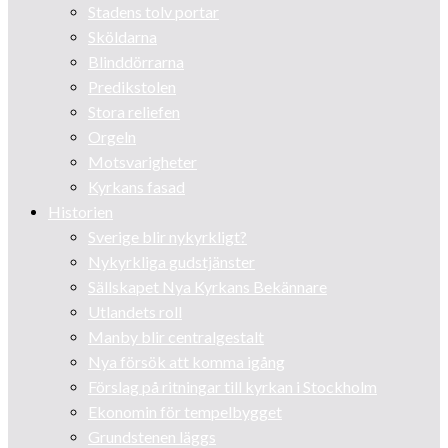
Stadens tolv portar
Sköldarna
Blinddörrarna
Predikstolen
Stora reliefen
Orgeln
Motsvarigheter
Kyrkans fasad
Historien
Sverige blir nykyrkligt?
Nykyrkliga gudstjänster
Sällskapet Nya Kyrkans Bekännare
Utlandets roll
Manby blir centralgestalt
Nya försök att komma igång
Förslag på ritningar till kyrkan i Stockholm
Ekonomin för tempelbygget
Grundstenen läggs