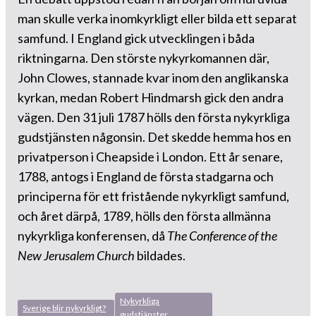
man skulle verka inomkyrkligt eller bilda ett separat
samfund. I England gick utvecklingen i båda
riktningarna. Den störste nykyrkomannen där,
John Clowes, stannade kvar inom den anglikanska
kyrkan, medan Robert Hindmarsh gick den andra
vägen. Den 31 juli 1787 hölls den första nykyrkliga
gudstjänsten någonsin. Det skedde hemma hos en
privatperson i Cheapside i London. Ett år senare,
1788, antogs i England de första stadgarna och
principerna för ett fristående nykyrkligt samfund,
och året därpå, 1789, hölls den första allmänna
nykyrkliga konferensen, då
The Conference of the
New Jerusalem Church
bildades.
Nykyrkliga
Sverige blir nykyrkligt?
gudstjänster