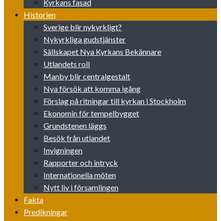
Kyrkans fasad
Historien
Sverige blir nykyrkligt?
Nykyrkliga gudstjänster
Sällskapet Nya Kyrkans Bekännare
Utlandets roll
Manby blir centralgestalt
Nya försök att komma igång
Förslag på ritningar till kyrkan i Stockholm
Ekonomin för tempelbygget
Grundstenen läggs
Besök från utlandet
Invigningen
Rapporter och intryck
Internationella möten
Nytt liv i församlingen
Fakta
Predikningar