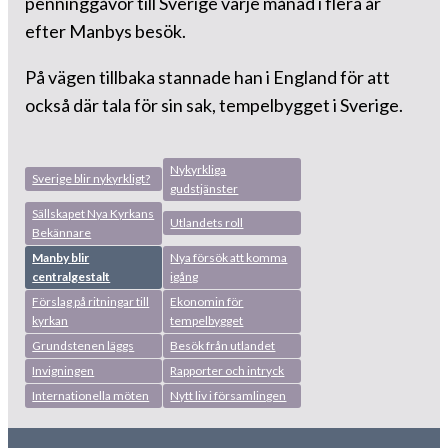
penninggåvor till Sverige varje månad i flera år
efter Manbys besök.
På vägen tillbaka stannade han i England för att
också där tala för sin sak, tempelbygget i Sverige.
Nykyrkliga
Sverige blir nykyrkligt?
gudstjänster
Sällskapet Nya Kyrkans
Utlandets roll
Bekännare
Manby blir
Nya försök att komma
centralgestalt
igång
Förslag på ritningar till
Ekonomin för
kyrkan
tempelbygget
Grundstenen läggs
Besök från utlandet
Invigningen
Rapporter och intryck
Internationella möten
Nytt liv i församlingen