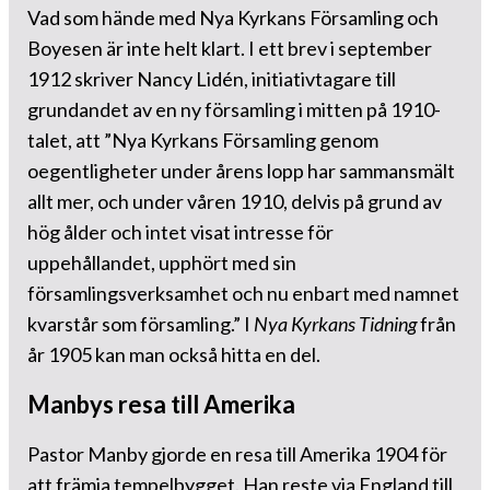
Vad som hände med Nya Kyrkans Församling och
Boyesen är inte helt klart. I ett brev i september
1912 skriver Nancy Lidén, initiativtagare till
grundandet av en ny församling i mitten på 1910-
talet, att ”Nya Kyrkans Församling genom
oegentligheter under årens lopp har sammansmält
allt mer, och under våren 1910, delvis på grund av
hög ålder och intet visat intresse för
uppehållandet, upphört med sin
församlingsverksamhet och nu enbart med namnet
kvarstår som församling.” I
Nya Kyrkans Tidning
från
år 1905 kan man också hitta en del.
Manbys resa till Amerika
Pastor Manby gjorde en resa till Amerika 1904 för
att främja tempelbygget. Han reste via England till