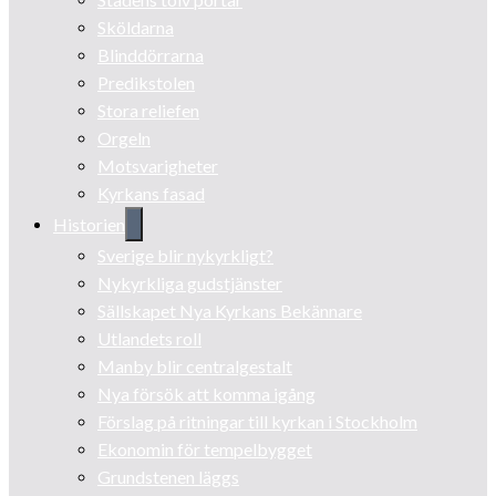
Sköldarna
Blinddörrarna
Predikstolen
Stora reliefen
Orgeln
Motsvarigheter
Kyrkans fasad
Historien
Sverige blir nykyrkligt?
Nykyrkliga gudstjänster
Sällskapet Nya Kyrkans Bekännare
Utlandets roll
Manby blir centralgestalt
Nya försök att komma igång
Förslag på ritningar till kyrkan i Stockholm
Ekonomin för tempelbygget
Grundstenen läggs