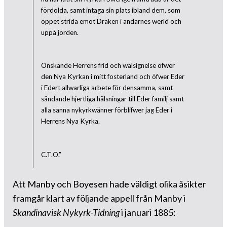
fördolda, samt intaga sin plats ibland dem, som
öppet strida emot Draken i andarnes werld och
uppå jorden.
Önskande Herrens frid och wälsignelse öfwer
den Nya Kyrkan i mitt fosterland och öfwer Eder
i Edert allwarliga arbete för densamma, samt
sändande hjertliga hälsningar till Eder familj samt
alla sanna nykyrkwänner förblifwer jag Eder i
Herrens Nya Kyrka.
C.T.O.”
Att Manby och Boyesen hade väldigt olika åsikter
framgår klart av följande appell från Manby i
Skandinavisk Nykyrk-Tidning
i januari 1885: