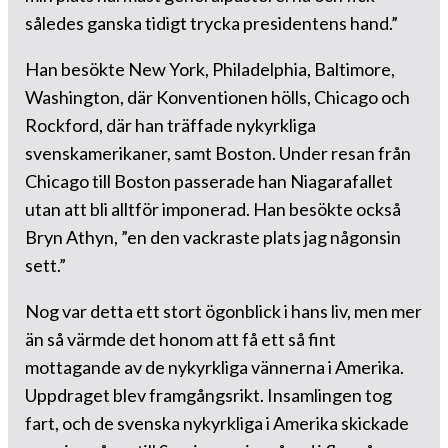
således ganska tidigt trycka presidentens hand.”
Han besökte New York, Philadelphia, Baltimore,
Washington, där Konventionen hölls, Chicago och
Rockford, där han träffade nykyrkliga
svenskamerikaner, samt Boston. Under resan från
Chicago till Boston passerade han Niagarafallet
utan att bli alltför imponerad. Han besökte också
Bryn Athyn, ”en den vackraste plats jag någonsin
sett.”
Nog var detta ett stort ögonblick i hans liv, men mer
än så värmde det honom att få ett så fint
mottagande av de nykyrkliga vännerna i Amerika.
Uppdraget blev framgångsrikt. Insamlingen tog
fart, och de svenska nykyrkliga i Amerika skickade