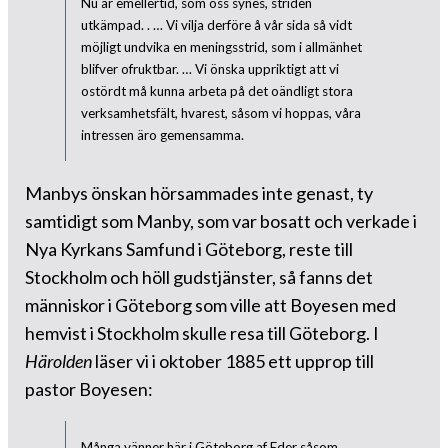
Nu är emellertid, som oss synes, striden
utkämpad. . … Vi vilja derföre å vår sida så vidt
möjligt undvika en meningsstrid, som i allmänhet
blifver ofruktbar. … Vi önska uppriktigt att vi
ostördt må kunna arbeta på det oändligt stora
verksamhetsfält, hvarest, såsom vi hoppas, våra
intressen äro gemensamma.
Manbys önskan hörsammades inte genast, ty
samtidigt som Manby, som var bosatt och verkade i
Nya Kyrkans Samfund i Göteborg, reste till
Stockholm och höll gudstjänster, så fanns det
människor i Göteborg som ville att Boyesen med
hemvist i Stockholm skulle resa till Göteborg. I
Härolden
läser vi i oktober 1885 ett upprop till
pastor Boyesen:
Många vänner här i Göteborg af Eder såsom