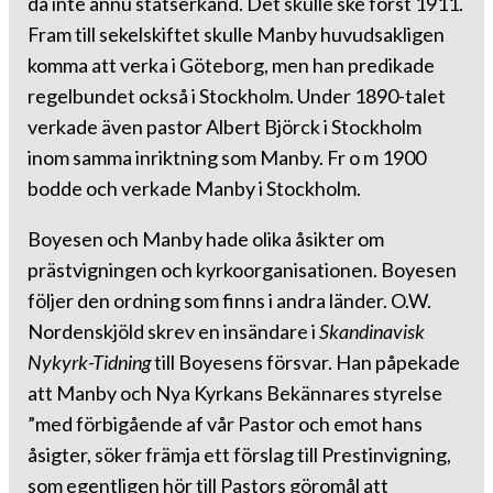
då inte ännu statserkänd. Det skulle ske först 1911.
Fram till sekelskiftet skulle Manby huvudsakligen
komma att verka i Göteborg, men han predikade
regelbundet också i Stockholm. Under 1890-talet
verkade även pastor Albert Björck i Stockholm
inom samma inriktning som Manby. Fr o m 1900
bodde och verkade Manby i Stockholm.
Boyesen och Manby hade olika åsikter om
prästvigningen och kyrkoorganisationen. Boyesen
följer den ordning som finns i andra länder. O.W.
Nordenskjöld skrev en insändare i
Skandinavisk
Nykyrk-Tidning
till Boyesens försvar. Han påpekade
att Manby och Nya Kyrkans Bekännares styrelse
”med förbigående af vår Pastor och emot hans
åsigter, söker främja ett förslag till Prestinvigning,
som egentligen hör till Pastors göromål att