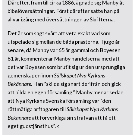
Därefter, fram till cirka 1886, ägnade sig Manby åt
bibelöversättningar. Först därefter satte han på
allvar igång med översättningen av Skrifterna.
Det är som sagt svårt att veta exakt vad som
utspelade sig mellan de båda prästerna. Tjugo år
senare, då Manby var 65 år gammal och Boyesen
81 år, kommenterar Manby händelserna med att
det var Boyesen som brutit sig ur den ursprungliga
gemenskapen inom
Sällskapet Nya Kyrkans
Bekännare.
Han ”skilde sig snart derifrån och gick
att bilda en egen församling.” Manby menar sedan
att Nya Kyrkans Svenska församling var ”den
rättmätiga arftagaren till
Sällskapet Nya Kyrkans
Bekännare
att förverkliga sin sträfvan att få ett
eget gudstjänsthus”
.<