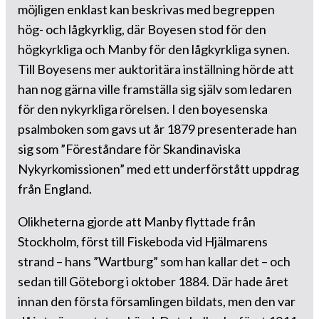
möjligen enklast kan beskrivas med begreppen
hög- och lågkyrklig, där Boyesen stod för den
högkyrkliga och Manby för den lågkyrkliga synen.
Till Boyesens mer auktoritära inställning hörde att
han nog gärna ville framställa sig själv som ledaren
för den nykyrkliga rörelsen. I den boyesenska
psalmboken som gavs ut år 1879 presenterade han
sig som ”Föreståndare för Skandinaviska
Nykyrkomissionen” med ett underförstått uppdrag
från England.
Olikheterna gjorde att Manby flyttade från
Stockholm, först till Fiskeboda vid Hjälmarens
strand – hans ”Wartburg” som han kallar det – och
sedan till Göteborg i oktober 1884. Där hade året
innan den första församlingen bildats, men den var