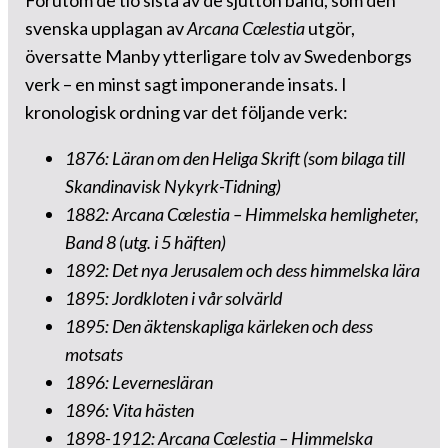
Förutom de tio sista av de sjutton band, som den
svenska upplagan av
Arcana Cœlestia
utgör,
översatte Manby ytterligare tolv av Swedenborgs
verk – en minst sagt imponerande insats. I
kronologisk ordning var det följande verk:
1876: Läran om den Heliga Skrift (som bilaga till
Skandinavisk Nykyrk-Tidning
)
1882: Arcana Cœlestia – Himmelska hemligheter,
Band 8 (utg. i 5 häften)
1892: Det nya Jerusalem och dess himmelska lära
1895: Jordkloten i vår solvärld
1895: Den äktenskapliga kärleken och dess
motsats
1896: Levernesläran
1896: Vita hästen
1898-1912: Arcana Cœlestia – Himmelska