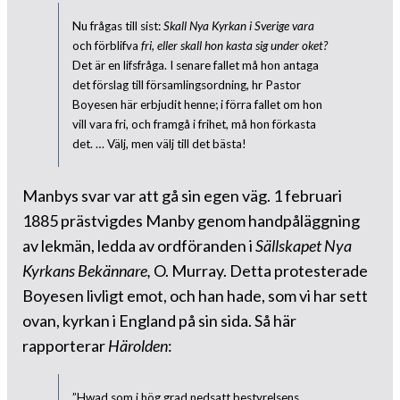
Nu frågas till sist:
Skall Nya Kyrkan i Sverige vara
och förblifva
fri, eller skall hon kasta sig under oket?
Det är en lifsfråga. I senare fallet må hon antaga
det förslag till församlingsordning, hr Pastor
Boyesen här erbjudit henne; i förra fallet om hon
vill vara fri, och framgå i frihet, må hon förkasta
det. … Välj, men välj till det bästa!
Manbys svar var att gå sin egen väg. 1 februari
1885 prästvigdes Manby genom handpåläggning
av lekmän, ledda av ordföranden i
Sällskapet Nya
Kyrkans Bekännare,
O. Murray. Detta protesterade
Boyesen livligt emot, och han hade, som vi har sett
ovan, kyrkan i England på sin sida. Så här
rapporterar
Härolden
:
”Hwad som i hög grad nedsatt bestyrelsens