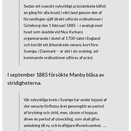
Sedan ett svenskt nykyrkligt prästämbete blifvit
en gång för alla insatt i vårt land genom den af
församlingen själf direkt utförda ordinationen i
Göteborg den 1 februari 1885 – i analogi med
hvad som skedde vid Nya Kyrkans
organiserande i slutet af 1700-talet i England
och bortåt ett århundrade senare, kort före
Sverige, i Danmark – är det i sin ordning, att
kommande ordinationer utföras af präst.
I september 1885 försökte Manby blåsa av
stridigheterna.
Vår nykyrkliga krets i Sverige har under loppet af
det senaste förflutna året genomgått en period
af brytning och strid, men, såsom vi hoppas
äfven en period af utveckling, som skall gifva
anledning till ny och kraftigare lifsverksamhet. …