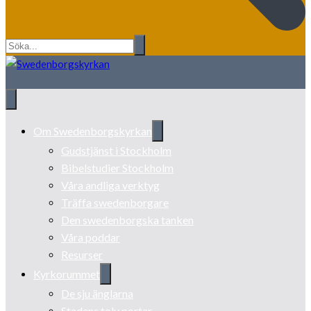
Om Swedenborgskyrkan
Gudstjänst i Stockholm
Bibelstudier Stockholm
Våra andliga verktyg
Träffa swedenborgare
Den swedenborgska tanken
Våra poddar
Resurser
Kyrkorummet
De sju änglarna
Stadens tolv portar