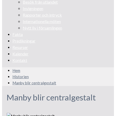
Besök från utlandet
Invigningen
Rapporter och intryck
Internationella möten
Nytt liv i församlingen
Fakta
Predikningar
Resurser
Kalender
Kontakt
Hem
Historien
Manby blir centralgestalt
Manby blir centralgestalt