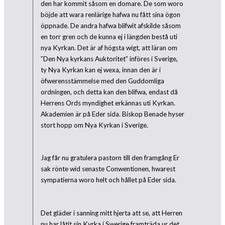
den har kommit såsom en domare. De som woro
böjde att wara renlärige hafwa nu fått sina ögon
öppnade. De andra hafwa blifwit afskilde såsom
en torr gren och de kunna ej i längden bestå uti
nya Kyrkan. Det är af högsta wigt, att läran om
”Den Nya kyrkans Auktoritet” införes i Sverige,
ty Nya Kyrkan kan ej wexa, innan den är i
öfwerensstämmelse med den Guddomliga
ordningen, och detta kan den blifwa, endast då
Herrens Ords myndighet erkännas uti Kyrkan.
Akademien är på Eder sida. Biskop Benade hyser
stort hopp om Nya Kyrkan i Sverige.
Jag får nu gratulera pastorn till den framgång Er
sak rönte wid senaste Conwentionen, hwarest
sympatierna woro helt och hållet på Eder sida.
Det gläder i sanning mitt hjerta att se, att Herren
nu har låtit sin Kyrka i Swerige framträda ur det