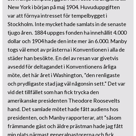
New York i början på maj 1904. Huvuduppgiften
var att förnya intresset för tempelbygget i
Stockholm. Inte mycket hade samlats in de senaste
tjugo åren. 1884 uppges fonden ha innehållit 4.000
dollar och 1904 hade den inte mer än 6.000. Manby
togs väl emot av prästerna i Konventionen i alla de
städer han besökte. En del av resan var givetvis
avsedd för deltagandet i Konventionens årliga
möte, det här året i Washington, ”den renligaste
och prydligaste stad jag väl någonsin sett.” Det var
vid det tillfället som han fick trycka den
amerikanske presidenten Theodore Roosevelts
hand. Det samlade mötet hade fått audiens hos
presidenten, och Manby rapporterar, att ”såsom
främmande gäst och äldre prästman hade jag fått
min plats närmast generalpastorerna och fick