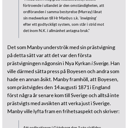
förtroende i utlandet är den omständigheten, att
ordföranden i samma bestyrelse (Murray) lånat
sin medwerkan till Hr Manbys s.k. ’inwigning’
efter ett godtyckligt system, som står i strid mot
det inom N.K. i allmänhet antagna bruk.”
Det som Manby underströk med sin prästvigning
på detta sätt var att det var den första
prästvigningen någonsin i Nya Kyrkan
i Sverige
. Han
ville därmed sätta press på Boyesen och andra som
hade en annan åsikt. Manby framhöll, att Boyesen,
som prästvigdes den 14 augusti 1871 i England
först några år senare kom till Sverige och alltså inte
prästvigts med avsikten att verka just i Sverige.
Manby ville lyfta fram en frihetsaspekt och skriver:
Att ordinationen i Göteborg den 1:ste sistlidne