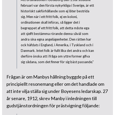
februari var den första nykyrkliga i Sverige, är ett
historiskt sakförhållande som ej låter bestrida
sig. Men när i ett fritt folk, ej en koloni,
ordinationen skall införas, så ligger det i
begreppet af ett fritt folk, att detta måste ega
att sjelft bestämma rörande denna såväl som
andra sina egna angelägenheter. Den rätten har
ock häfdats i England, i Amerika, i Tyskland och i
Danmark. Intet folk är fullt lika det andra och kan
derföre önska att i fråga om yttre former gifva
sig sådana, som det finner för sig bäst passande.”
Frågan är om Manbys hållning byggde på ett
principiellt resonemang eller om det handlade om
att inte vilja ställa sig under Boyesens ledarskap. 27
år senare, 1912, skrev Manby i inledningen till
gudstjänstordningen för prästvigning följande: