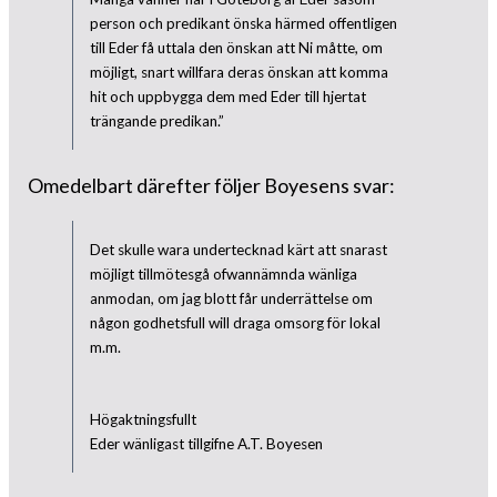
person och predikant önska härmed offentligen
till Eder få uttala den önskan att Ni måtte, om
möjligt, snart willfara deras önskan att komma
hit och uppbygga dem med Eder till hjertat
trängande predikan.”
Omedelbart därefter följer Boyesens svar:
Det skulle wara undertecknad kärt att snarast
möjligt tillmötesgå ofwannämnda wänliga
anmodan, om jag blott får underrättelse om
någon godhetsfull will draga omsorg för lokal
m.m.
Högaktningsfullt
Eder wänligast tillgifne A.T. Boyesen