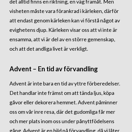
det alltid finns en riktning, en väg framåt. Men
visheten måste vara förankrad i kärleken, därför
att endast genom kärleken kan vi förstå något av
evighetens djup. Kärleken visar oss att vi inte är
ensamma, att vi är del av en större gemenskap,
och att det andliga livet är verkligt.
Advent – En tid av förvandling
Advent är inte bara en tid av yttre förberedelser.
Det handlar inte främst om att tända ljus, köpa
gåvor eller dekorera hemmet. Advent påminner
oss om vår inre resa, där det gudomliga får mer
och mer plats inom oss under pånyttfödelsens
gång. Advent är en bild på förvandling, då vi låter