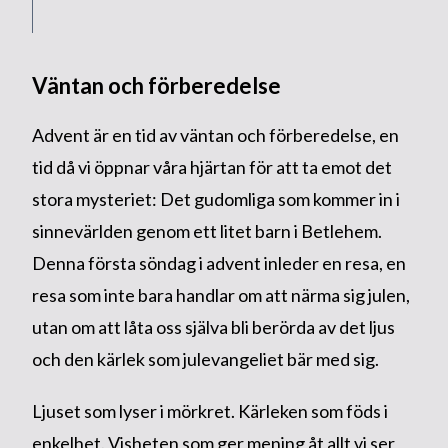
Väntan och förberedelse
Advent är en tid av väntan och förberedelse, en
tid då vi öppnar våra hjärtan för att ta emot det
stora mysteriet: Det gudomliga som kommer in i
sinnevärlden genom ett litet barn i Betlehem.
Denna första söndag i advent inleder en resa, en
resa som inte bara handlar om att närma sig julen,
utan om att låta oss själva bli berörda av det ljus
och den kärlek som julevangeliet bär med sig.
Ljuset som lyser i mörkret. Kärleken som föds i
enkelhet. Visheten som ger mening åt allt vi ser