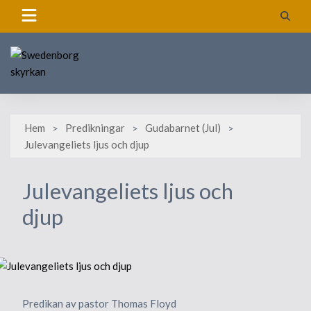
Skip
to
content
Hem
Predikningar
Gudabarnet (Jul)
Julevangeliets ljus och djup
Julevangeliets ljus och
djup
Predikan av pastor Thomas Floyd