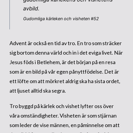
avbild.
Gudomliga kärleken och visheten #52
Advent är också en tid av tro. En tro som sträcker
sig bortom denna värld och in i det eviga livet. När
Jesus föds i Betlehem, är det början på en resa
som är en bild på vår egen pånyttfödelse. Det är
ett löfte om att mörkret aldrig ska ha sista ordet,
att ljuset alltid ska segra.
Tro byggd på kärlek och vishet lyfter oss över
våra omständigheter. Visheten är som stjärnan
som leder de vise männen, en påminnelse om att