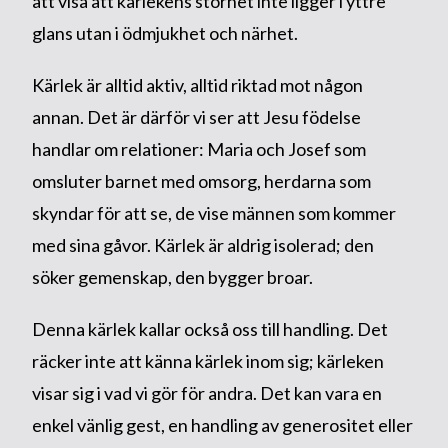
att visa att kärlekens storhet inte ligger i yttre
glans utan i ödmjukhet och närhet.
Kärlek är alltid aktiv, alltid riktad mot någon
annan. Det är därför vi ser att Jesu födelse
handlar om relationer: Maria och Josef som
omsluter barnet med omsorg, herdarna som
skyndar för att se, de vise männen som kommer
med sina gåvor. Kärlek är aldrig isolerad; den
söker gemenskap, den bygger broar.
Denna kärlek kallar också oss till handling. Det
räcker inte att känna kärlek inom sig; kärleken
visar sig i vad vi gör för andra. Det kan vara en
enkel vänlig gest, en handling av generositet eller