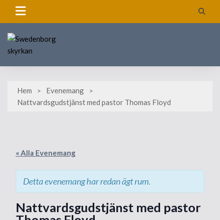
Skip
to
content
Hem
Evenemang
Nattvardsgudstjänst med pastor Thomas Floyd
« Alla Evenemang
Detta evenemang har redan ägt rum.
Nattvardsgudstjänst med pastor
Thomas Floyd