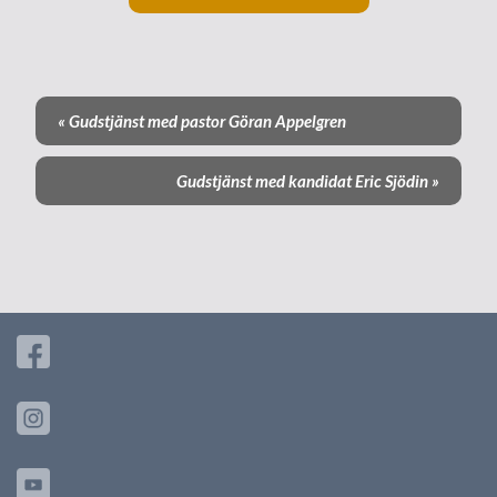
«
Gudstjänst med pastor Göran Appelgren
E
v
Gudstjänst med kandidat Eric Sjödin
»
e
n
e
m
a
n
g
-
n
a
v
i
g