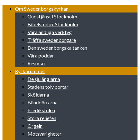
Skip
Om Swedenborgskyrkan
to
Gudstjänst i Stockholm
content
Bibelstudier Stockholm
Våra andliga verktyg
Träffa swedenborgare
Den swedenborgska tanken
Våra poddar
Resurser
Kyrkorummet
De sju änglarna
Stadens tolv portar
Sköldarna
Blinddörrarna
Predikstolen
Stora reliefen
Orgeln
Motsvarigheter