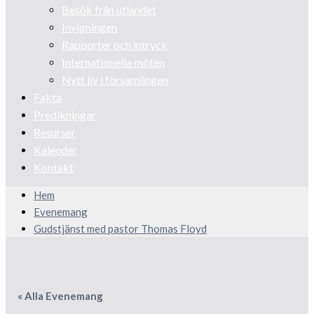
Besök från utlandet
Invigningen
Rapporter och intryck
Internationella möten
Nytt liv i församlingen
Fakta
Predikningar
Resurser
Kalender
Kontakt
Hem
Evenemang
Gudstjänst med pastor Thomas Floyd
« Alla Evenemang