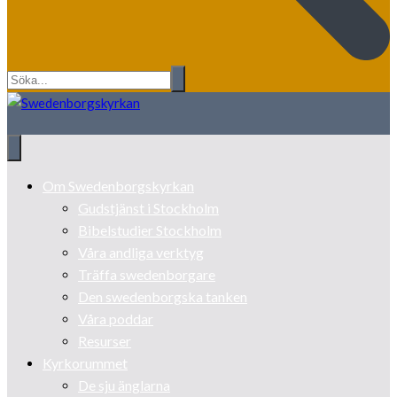
Om Swedenborgskyrkan
Gudstjänst i Stockholm
Bibelstudier Stockholm
Våra andliga verktyg
Träffa swedenborgare
Den swedenborgska tanken
Våra poddar
Resurser
Kyrkorummet
De sju änglarna