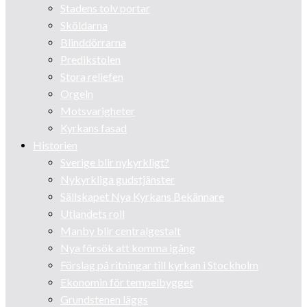
Stadens tolv portar
Sköldarna
Blinddörrarna
Predikstolen
Stora reliefen
Orgeln
Motsvarigheter
Kyrkans fasad
Historien
Sverige blir nykyrkligt?
Nykyrkliga gudstjänster
Sällskapet Nya Kyrkans Bekännare
Utlandets roll
Manby blir centralgestalt
Nya försök att komma igång
Förslag på ritningar till kyrkan i Stockholm
Ekonomin för tempelbygget
Grundstenen läggs