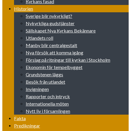
Kyrkans fasad
Historien
Sverige blir nykyrkligt?
Nykyrkliga gudstjänster
Sällskapet Nya Kyrkans Bekännare
Utlandets roll
Manby blir centralgestalt
Nya försök att komma igång
Förslag på ritningar till kyrkan i Stockholm
Ekonomin för tempelbygget
Grundstenen läggs
Besök från utlandet
Invigningen
Rapporter och intryck
Internationella möten
Nytt liv i församlingen
Fakta
Predikningar