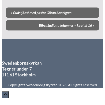
Evenemang-
«
Gudstjänst med pastor Göran Appelgren
navigering
Bibelstudium: Johannes – kapitel 16
»
Swedenborgskyrkan
Tegnérlunden 7
111 61 Stockholm
Copyrights Swedenborgskyrkan 2026. All rights reserved.