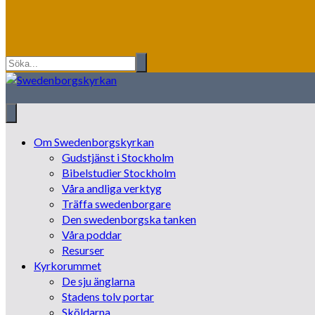
Om Swedenborgskyrkan
Gudstjänst i Stockholm
Bibelstudier Stockholm
Våra andliga verktyg
Träffa swedenborgare
Den swedenborgska tanken
Våra poddar
Resurser
Kyrkorummet
De sju änglarna
Stadens tolv portar
Sköldarna