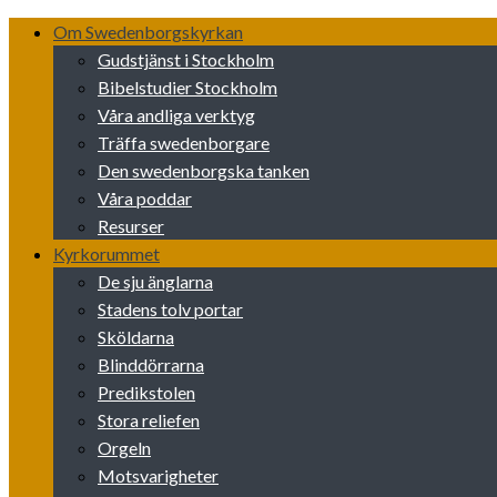
Skip
Om Swedenborgskyrkan
to
Gudstjänst i Stockholm
content
Bibelstudier Stockholm
Våra andliga verktyg
Träffa swedenborgare
Den swedenborgska tanken
Våra poddar
Resurser
Kyrkorummet
De sju änglarna
Stadens tolv portar
Sköldarna
Blinddörrarna
Predikstolen
Stora reliefen
Orgeln
Motsvarigheter