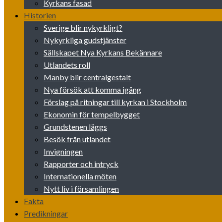
Kyrkans fasad
Historien
Sverige blir nykyrkligt?
Nykyrkliga gudstjänster
Sällskapet Nya Kyrkans Bekännare
Utlandets roll
Manby blir centralgestalt
Nya försök att komma igång
Förslag på ritningar till kyrkan i Stockholm
Ekonomin för tempelbygget
Grundstenen läggs
Besök från utlandet
Invigningen
Rapporter och intryck
Internationella möten
Nytt liv i församlingen
Fakta
Predikningar