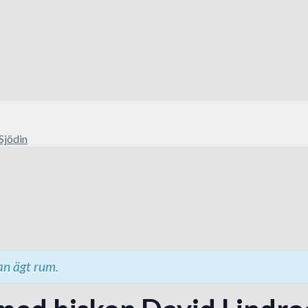
Sjödin
n ägt rum.