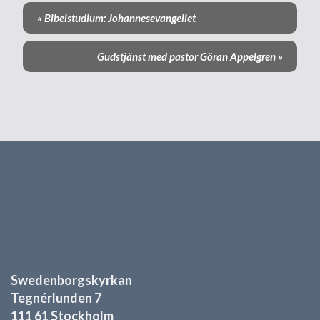
«
Bibelstudium: Johannesevangeliet
E
v
Gudstjänst med pastor Göran Appelgren
»
e
n
e
m
a
n
g
-
n
a
v
i
g
e
r
Swedenborgskyrkan
i
Tegnérlunden 7
n
111 61 Stockholm