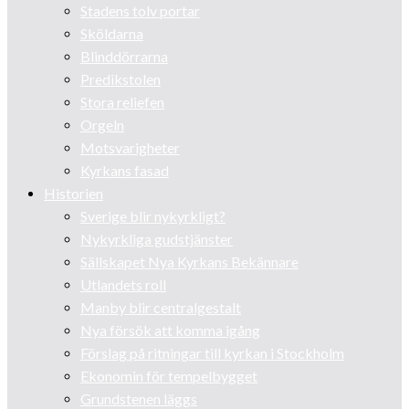
Stadens tolv portar
Sköldarna
Blinddörrarna
Predikstolen
Stora reliefen
Orgeln
Motsvarigheter
Kyrkans fasad
Historien
Sverige blir nykyrkligt?
Nykyrkliga gudstjänster
Sällskapet Nya Kyrkans Bekännare
Utlandets roll
Manby blir centralgestalt
Nya försök att komma igång
Förslag på ritningar till kyrkan i Stockholm
Ekonomin för tempelbygget
Grundstenen läggs