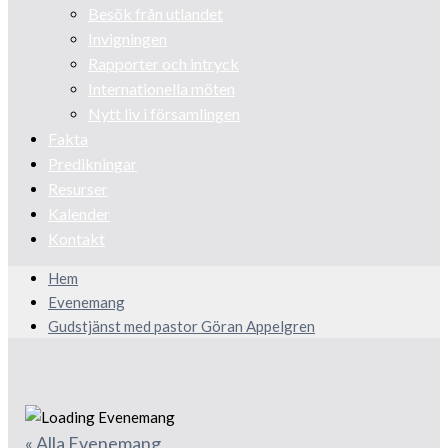
Besök från utlandet
Invigningen
Rapporter och intryck
Internationella möten
Nytt liv i församlingen
Fakta
Predikningar
Resurser
Kalender
Kontakt
Hem
Evenemang
Gudstjänst med pastor Göran Appelgren
« Alla Evenemang