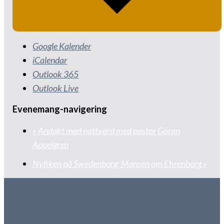
Google Kalender
iCalendar
Outlook 365
Outlook Live
Evenemang-navigering
«
Andakt med nattvard med pastor Göran
Appelgren
Nyfiken på Swedenborg: Mansén om Ehrenborg
»