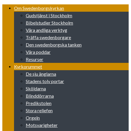
Skip
Om Swedenborgskyrkan
to
Gudstjänst i Stockholm
content
Bibelstudier Stockholm
Våra andliga verktyg
Träffa swedenborgare
Den swedenborgska tanken
Våra poddar
Resurser
Kyrkorummet
De sju änglarna
Stadens tolv portar
Sköldarna
Blinddörrarna
Predikstolen
Stora reliefen
Orgeln
Motsvarigheter