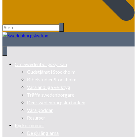
Om Swedenborgskyrkan
Gudstjänst i Stockholm
Bibelstudier Stockholm
Våra andliga verktyg
Träffa swedenborgare
Den swedenborgska tanken
Våra poddar
Resurser
Kyrkorummet
De sju änglarna