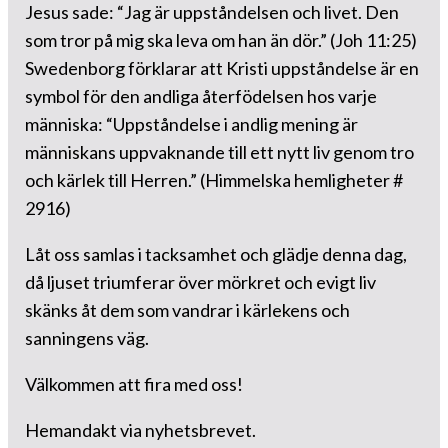
Jesus sade: “Jag är uppståndelsen och livet. Den
som tror på mig ska leva om han än dör.” (Joh 11:25)
Swedenborg förklarar att Kristi uppståndelse är en
symbol för den andliga återfödelsen hos varje
människa: “Uppståndelse i andlig mening är
människans uppvaknande till ett nytt liv genom tro
och kärlek till Herren.” (Himmelska hemligheter #
2916)
Låt oss samlas i tacksamhet och glädje denna dag,
då ljuset triumferar över mörkret och evigt liv
skänks åt dem som vandrar i kärlekens och
sanningens väg.
Välkommen att fira med oss!
Hemandakt via nyhetsbrevet.