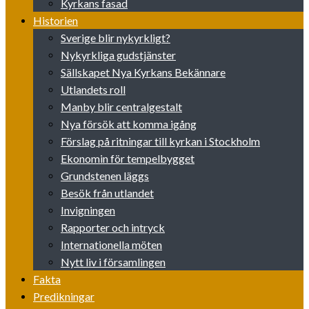
Kyrkans fasad
Historien
Sverige blir nykyrkligt?
Nykyrkliga gudstjänster
Sällskapet Nya Kyrkans Bekännare
Utlandets roll
Manby blir centralgestalt
Nya försök att komma igång
Förslag på ritningar till kyrkan i Stockholm
Ekonomin för tempelbygget
Grundstenen läggs
Besök från utlandet
Invigningen
Rapporter och intryck
Internationella möten
Nytt liv i församlingen
Fakta
Predikningar