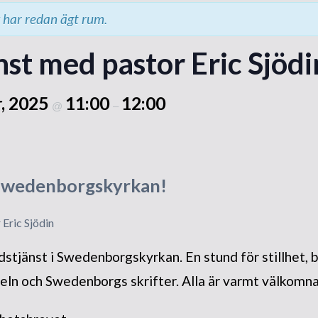
tempelbygget
har redan ägt rum.
Grundstenen läggs
st med pastor Eric Sjödi
Besök från utlandet
Invigningen
, 2025
11:00
12:00
@
–
Rapporter och intryck
Internationella möten
 Swedenborgskyrkan!
Nytt liv i församlingen
Eric Sjödin
stjänst i Swedenborgskyrkan. En stund för stillhet, b
eln och Swedenborgs skrifter. Alla är varmt välkomna