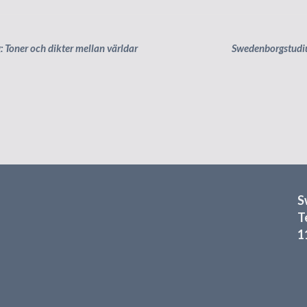
 Toner och dikter mellan världar
Swedenborgstudi
S
T
1