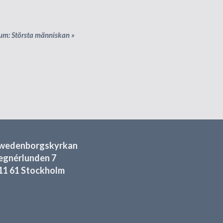
um: Största människan
»
wedenborgskyrkan
egnérlunden 7
11 61 Stockholm