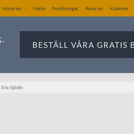
Historien
Fakta
Predikningar
Resurser
Kalender
Sverige blir nykyrkligt?
ar
Nykyrkliga gudstjänster
Sällskapet Nya Kyrkans
Bekännare
Utlandets roll
Manby blir centralgestalt
Eric Sjödin
Nya försök att komma
igång
Förslag på ritningar till
kyrkan i Stockholm
Ekonomin för