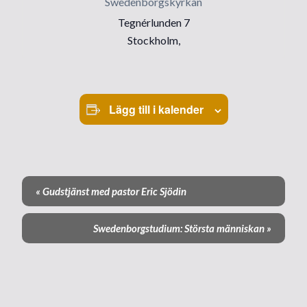
Swedenborgskyrkan
Tegnérlunden 7
Stockholm
,
Lägg till i kalender
«
Gudstjänst med pastor Eric Sjödin
E
v
Swedenborgstudium: Största människan
»
e
n
e
m
a