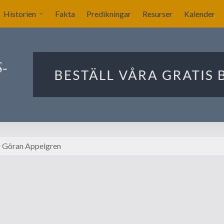
Historien
Fakta
Predikningar
Resurser
Kalender
Sverige blir nykyrkligt?
ar
Nykyrkliga gudstjänster
Sällskapet Nya Kyrkans
Bekännare
Utlandets roll
Manby blir centralgestalt
r Göran Appelgren
Nya försök att komma
igång
Förslag på ritningar till
kyrkan i Stockholm
Ekonomin för