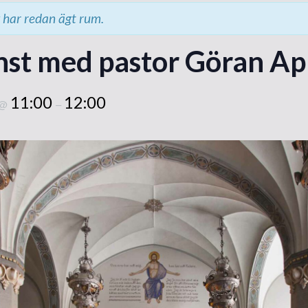
tempelbygget
har redan ägt rum.
Grundstenen läggs
nst med pastor Göran Ap
Besök från utlandet
Invigningen
11:00
12:00
@
–
Rapporter och intryck
Internationella möten
Nytt liv i församlingen