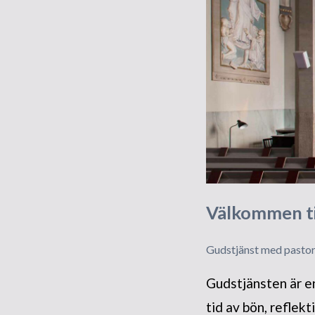
Välkommen til
Gudstjänst med pasto
Gudstjänsten är en
tid av bön, refle