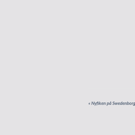
«
Nyfiken på Swedenborg
E
v
e
n