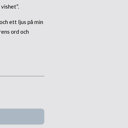
 vishet”.
och ett ljus på min
rrens ord och