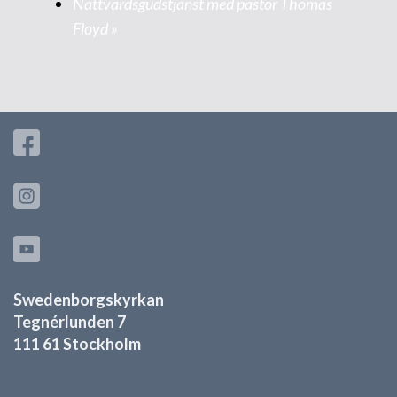
Nattvardsgudstjänst med pastor Thomas
Floyd
»
Swedenborgskyrkan
Tegnérlunden 7
111 61 Stockholm