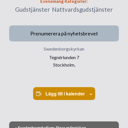
Evenemang Kategorier:
Gudstjänster
,
Nattvardsgudstjänster
Prenumerera på nyhetsbrevet
Swedenborgskyrkan
Tegnérlunden 7
Stockholm
,
Lägg till i kalender
«
Swedenborgstudium: Stora människan