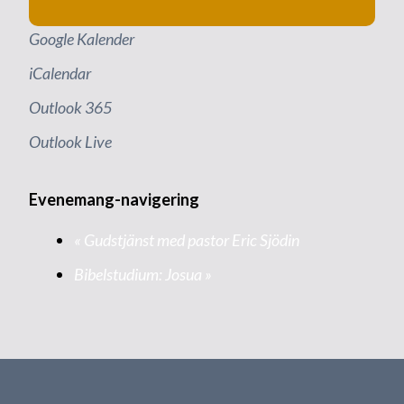
Google Kalender
iCalendar
Outlook 365
Outlook Live
Evenemang-navigering
«
Gudstjänst med pastor Eric Sjödin
Bibelstudium: Josua
»