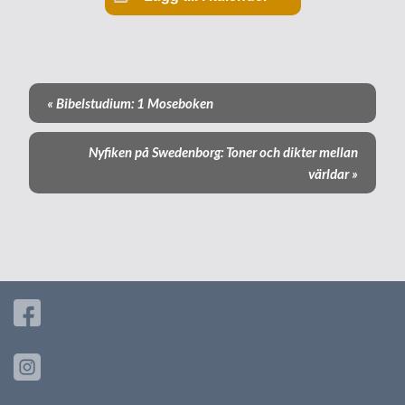
«
Bibelstudium: 1 Moseboken
E
v
Nyfiken på Swedenborg: Toner och dikter mellan
e
världar
»
n
e
m
a
n
g
-
n
a
v
i
g