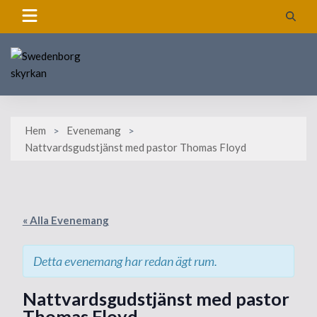
Skip
to
content
Hem
Evenemang
Nattvardsgudstjänst med pastor Thomas Floyd
« Alla Evenemang
Detta evenemang har redan ägt rum.
Nattvardsgudstjänst med pastor
Thomas Floyd