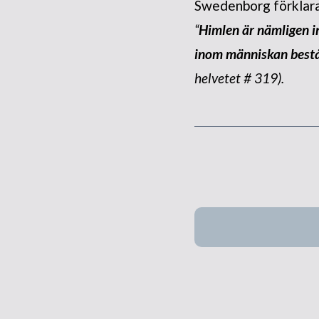
Swedenborg förklarar
“
Himlen är nämligen i
inom människan består
helvetet # 319).