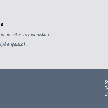
ng
dium: Största människan
på engelska)
»
S
T
1