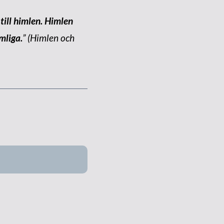
ill himlen. Himlen
mliga.
” (Himlen och