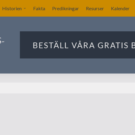
Historien
Fakta
Predikningar
Resurser
Kalender
Sverige blir nykyrkligt?
ar
Nykyrkliga gudstjänster
Sällskapet Nya Kyrkans
Bekännare
Utlandets roll
Manby blir centralgestalt
Nya försök att komma
igång
Förslag på ritningar till
kyrkan i Stockholm
Ekonomin för