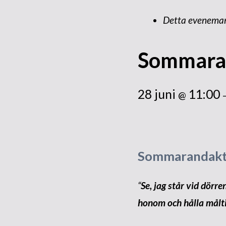
Detta eveneman
Sommara
28 juni
11:00
@
Sommarandakt 
“
Se, jag står vid dörr
honom och hålla målt