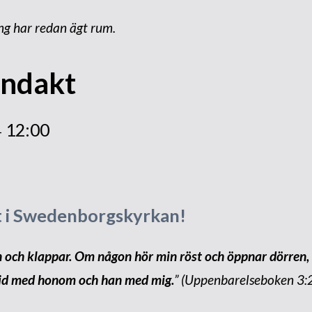
tempelbygget
g har redan ägt rum.
Grundstenen läggs
Besök från utlandet
ndakt
Invigningen
Rapporter och intryck
12:00
–
Internationella möten
Nytt liv i församlingen
i Swedenborgskyrkan!
en och klappar. Om någon hör min röst och öppnar dörren, sk
id med honom och han med mig.
” (Uppenbarelseboken 3:2