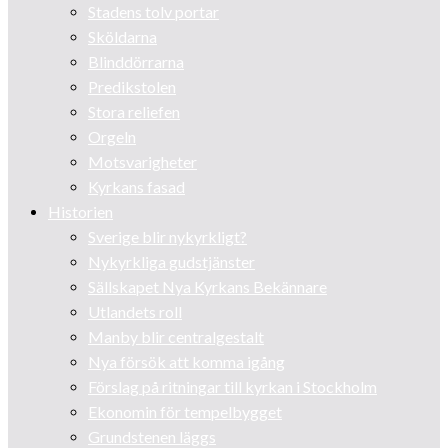
Stadens tolv portar
Sköldarna
Blinddörrarna
Predikstolen
Stora reliefen
Orgeln
Motsvarigheter
Kyrkans fasad
Historien
Sverige blir nykyrkligt?
Nykyrkliga gudstjänster
Sällskapet Nya Kyrkans Bekännare
Utlandets roll
Manby blir centralgestalt
Nya försök att komma igång
Förslag på ritningar till kyrkan i Stockholm
Ekonomin för tempelbygget
Grundstenen läggs