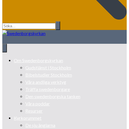
Om Swedenborgskyrkan
Gudstjänst i Stockholm
Bibelstudier Stockholm
Våra andliga verktyg
Träffa swedenborgare
Den swedenborgska tanken
Våra poddar
Resurser
Kyrkorummet
De sju änglarna