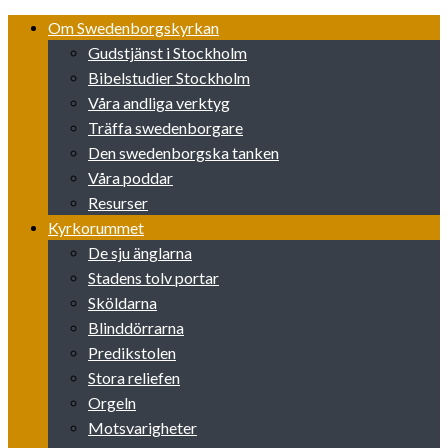
Skip
Om Swedenborgskyrkan
to
Gudstjänst i Stockholm
content
Bibelstudier Stockholm
Våra andliga verktyg
Träffa swedenborgare
Den swedenborgska tanken
Våra poddar
Resurser
Kyrkorummet
De sju änglarna
Stadens tolv portar
Sköldarna
Blinddörrarna
Predikstolen
Stora reliefen
Orgeln
Motsvarigheter