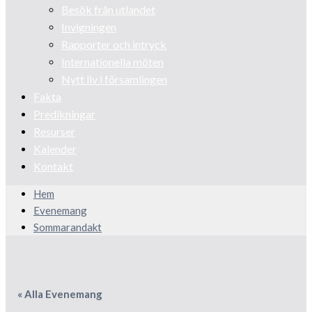
Besök från utlandet
Invigningen
Rapporter och intryck
Internationella möten
Nytt liv i församlingen
Fakta
Predikningar
Resurser
Kalender
Kontakt
Hem
Evenemang
Sommarandakt
« Alla Evenemang