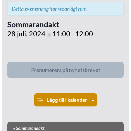
Detta evenemang har redan ägt rum.
Sommarandakt
28 juli, 2024
11:00
12:00
@
–
Prenumerera på nyhetsbrevet
Lägg till i kalender
Evenemang-
«
Sommarandakt
navigering