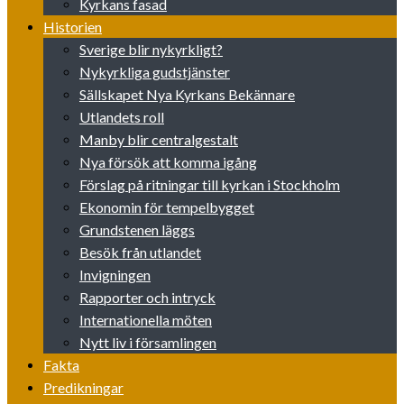
Kyrkans fasad
Historien
Sverige blir nykyrkligt?
Nykyrkliga gudstjänster
Sällskapet Nya Kyrkans Bekännare
Utlandets roll
Manby blir centralgestalt
Nya försök att komma igång
Förslag på ritningar till kyrkan i Stockholm
Ekonomin för tempelbygget
Grundstenen läggs
Besök från utlandet
Invigningen
Rapporter och intryck
Internationella möten
Nytt liv i församlingen
Fakta
Predikningar