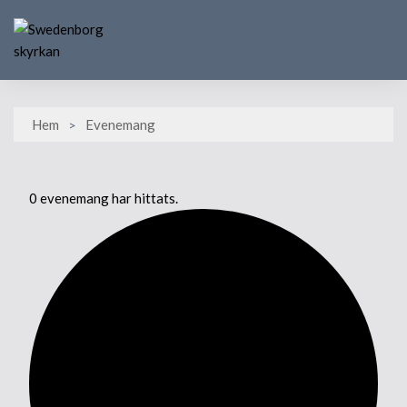
Skip
to
content
Hem
Evenemang
0 evenemang har hittats.