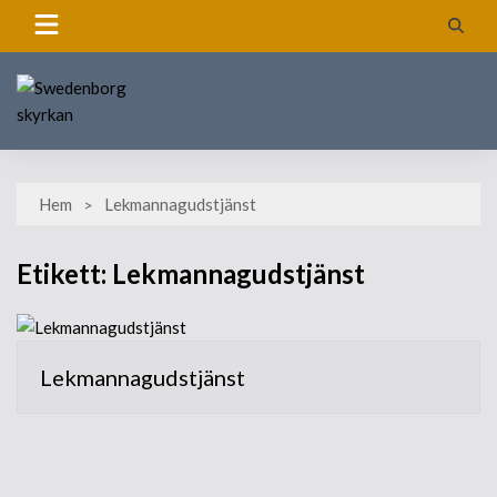
Skip
to
content
Hem
Lekmannagudstjänst
Etikett:
Lekmannagudstjänst
Lekmannagudstjänst