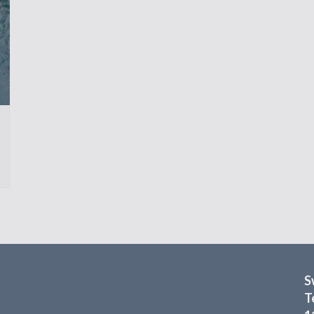
tempelbygget
Grundstenen läggs
Besök från utlandet
Invigningen
Rapporter och intryck
Internationella möten
Nytt liv i församlingen
S
T