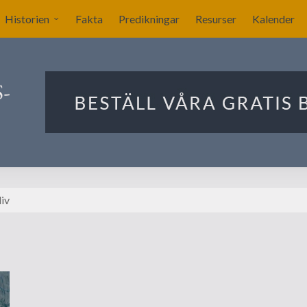
Historien
Fakta
Predikningar
Resurser
Kalender
Sverige blir nykyrkligt?
ar
Nykyrkliga gudstjänster
Sällskapet Nya Kyrkans
Bekännare
Utlandets roll
Manby blir centralgestalt
liv
Nya försök att komma
igång
Förslag på ritningar till
kyrkan i Stockholm
Ekonomin för