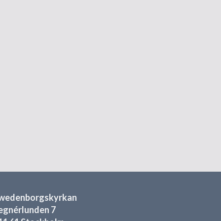
wedenborgskyrkan
egnérlunden 7