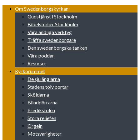
Skip
Om Swedenborgskyrkan
to
Gudstjänst i Stockholm
content
Bibelstudier Stockholm
Våra andliga verktyg
Träffa swedenborgare
Den swedenborgska tanken
Våra poddar
Resurser
Kyrkorummet
De sju änglarna
Stadens tolv portar
Sköldarna
Blinddörrarna
Predikstolen
Stora reliefen
Orgeln
Motsvarigheter