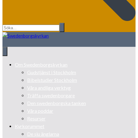
Om Swedenborgskyrkan
Gudstjänst i Stockholm
Bibelstudier Stockholm
Våra andliga verktyg
Träffa swedenborgare
Den swedenborgska tanken
Våra poddar
Resurser
Kyrkorummet
De sju änglarna