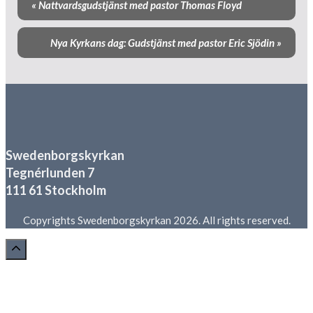
«
Nattvardsgudstjänst med pastor Thomas Floyd
navigering
Nya Kyrkans dag: Gudstjänst med pastor Eric Sjödin
»
Swedenborgskyrkan
Tegnérlunden 7
111 61 Stockholm
Copyrights Swedenborgskyrkan 2026. All rights reserved.