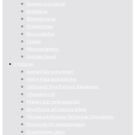
Stadens tolv portar
Sköldarna
Blinddörrarna
Predikstolen
Stora reliefen
Orgeln
Motsvarigheter
Kyrkans fasad
Historien
Sverige blir nykyrkligt?
Nykyrkliga gudstjänster
Sällskapet Nya Kyrkans Bekännare
Utlandets roll
Manby blir centralgestalt
Nya försök att komma igång
Förslag på ritningar till kyrkan i Stockholm
Ekonomin för tempelbygget
Grundstenen läggs