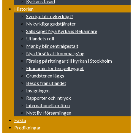
Kyrkans fasad
Historien
Sverige blir nykyrkligt?
Nykyrkliga gudstjänster
Sällskapet Nya Kyrkans Bekännare
Utlandets roll
Manby blir centralgestalt
Nya försök att komma igång
Förslag på ritningar till kyrkan i Stockholm
Ekonomin för tempelbygget
Grundstenen läggs
Besök från utlandet
Invigningen
Rapporter och intryck
Internationella möten
Nytt liv i församlingen
Fakta
Predikningar