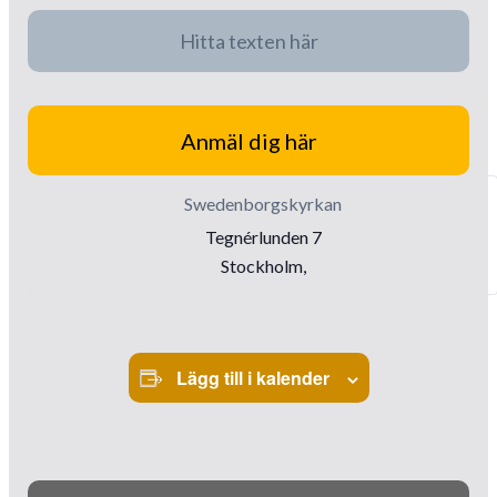
Hitta texten här
Anmäl dig här
Swedenborgskyrkan
Tegnérlunden 7
Stockholm
,
Lägg till i kalender
Evenemang-