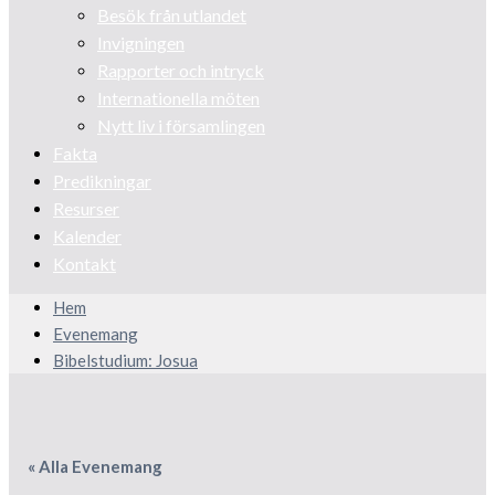
Besök från utlandet
Invigningen
Rapporter och intryck
Internationella möten
Nytt liv i församlingen
Fakta
Predikningar
Resurser
Kalender
Kontakt
Hem
Evenemang
Bibelstudium: Josua
« Alla Evenemang