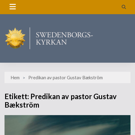
Skip
to
content
Hem
Predikan av pastor Gustav Bækström
Etikett:
Predikan av pastor Gustav
Bækström