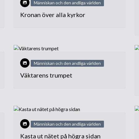
Människan och den andliga världen
tempelbygget
Kronan över alla kyrkor
Grundstenen läggs
Besök från utlandet
Invigningen
Rapporter och intryck
Människan och den andliga världen
Internationella möten
Väktarens trumpet
Nytt liv i församlingen
Människan och den andliga världen
Kasta ut nätet på högra sidan