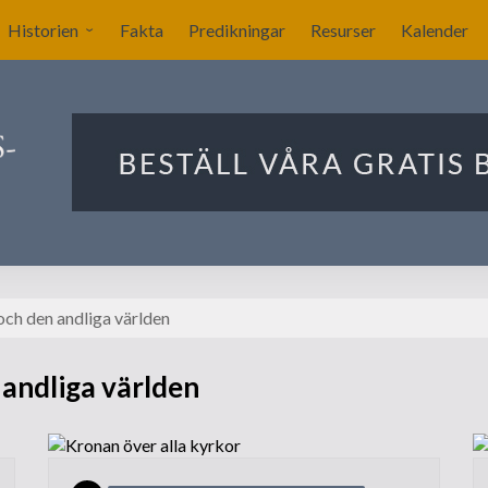
Historien
Fakta
Predikningar
Resurser
Kalender
Sverige blir nykyrkligt?
ar
Nykyrkliga gudstjänster
Sällskapet Nya Kyrkans
Bekännare
Utlandets roll
Manby blir centralgestalt
ch den andliga världen
Nya försök att komma
igång
andliga världen
Förslag på ritningar till
kyrkan i Stockholm
Ekonomin för