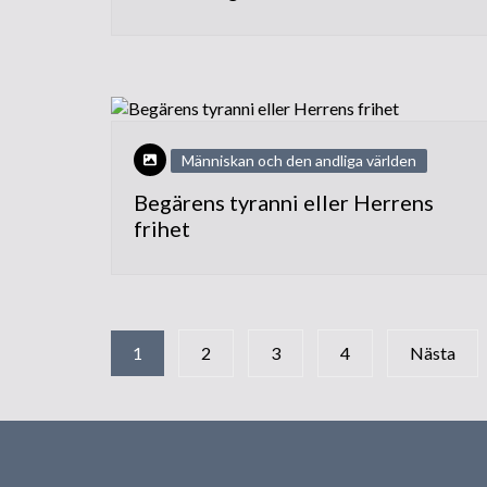
Människan och den andliga världen
Begärens tyranni eller Herrens
frihet
Sidnumrering
1
2
3
4
Nästa
för
inlägg