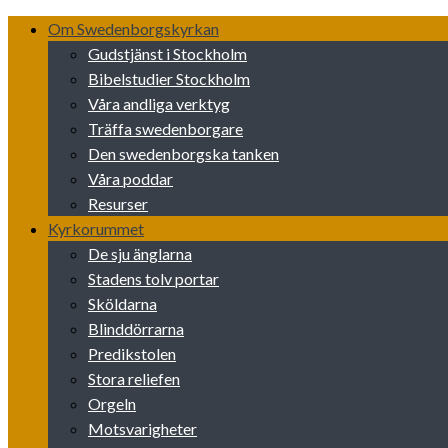
Skip
Om Swedenborgskyrkan
to
Gudstjänst i Stockholm
content
Bibelstudier Stockholm
Våra andliga verktyg
Träffa swedenborgare
Den swedenborgska tanken
Våra poddar
Resurser
Kyrkorummet
De sju änglarna
Stadens tolv portar
Sköldarna
Blinddörrarna
Predikstolen
Stora reliefen
Orgeln
Motsvarigheter