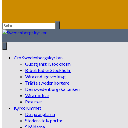
Om Swedenborgskyrkan
Gudstjänst i Stockholm
Bibelstudier Stockholm
Våra andliga verktyg
Träffa swedenborgare
Den swedenborgska tanken
Våra poddar
Resurser
Kyrkorummet
De sju änglarna
Stadens tolv portar
Sköldarna