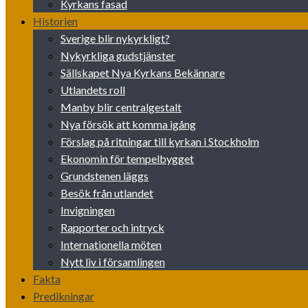
Kyrkans fasad
Historien
Sverige blir nykyrkligt?
Nykyrkliga gudstjänster
Sällskapet Nya Kyrkans Bekännare
Utlandets roll
Manby blir centralgestalt
Nya försök att komma igång
Förslag på ritningar till kyrkan i Stockholm
Ekonomin för tempelbygget
Grundstenen läggs
Besök från utlandet
Invigningen
Rapporter och intryck
Internationella möten
Nytt liv i församlingen
Fakta
Predikningar