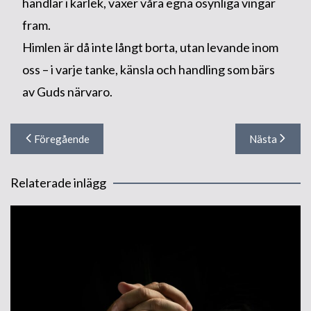
handlar i kärlek, växer våra egna osynliga vingar
fram.
Himlen är då inte långt borta, utan levande inom
oss – i varje tanke, känsla och handling som bärs
av Guds närvaro.
Inläggsnavigering
Föregående
Nästa
Relaterade inlägg