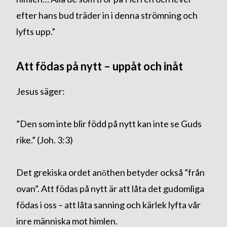
efter hans bud träder in i denna strömning och
lyfts upp.”
Att födas på nytt – uppåt och inåt
Jesus säger:
”Den som inte blir född på nytt kan inte se Guds
rike.” (Joh. 3:3)
Det grekiska ordet anōthen betyder också ”från
ovan”. Att födas på nytt är att låta det gudomliga
födas i oss – att låta sanning och kärlek lyfta vår
inre människa mot himlen.