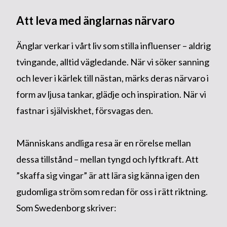
Att leva med änglarnas närvaro
Änglar verkar i vårt liv som stilla influenser – aldrig
tvingande, alltid vägledande. När vi söker sanning
och lever i kärlek till nästan, märks deras närvaro i
form av ljusa tankar, glädje och inspiration. När vi
fastnar i själviskhet, försvagas den.
Människans andliga resa är en rörelse mellan
dessa tillstånd – mellan tyngd och lyftkraft. Att
”skaffa sig vingar” är att lära sig känna igen den
gudomliga ström som redan för oss i rätt riktning.
Som Swedenborg skriver: