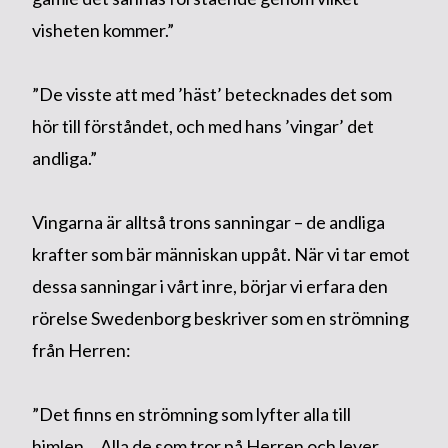
visheten kommer.”
”De visste att med ’häst’ betecknades det som
hör till förståndet, och med hans ’vingar’ det
andliga.”
Vingarna är alltså trons sanningar – de andliga
krafter som bär människan uppåt. När vi tar emot
dessa sanningar i vårt inre, börjar vi erfara den
rörelse Swedenborg beskriver som en strömning
från Herren:
”Det finns en strömning som lyfter alla till
himlen… Alla de som tror på Herren och lever