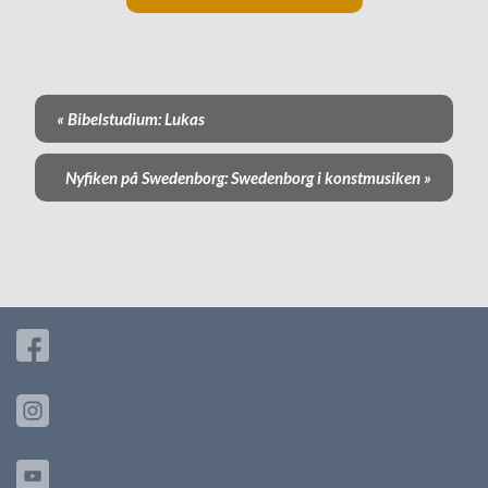
«
Bibelstudium: Lukas
E
v
Nyfiken på Swedenborg: Swedenborg i konstmusiken
»
e
n
e
m
a
n
g
-
n
a
v
i
g