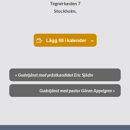
Tegnérlunden 7
Stockholm
,
Lägg till i kalender
«
Gudstjänst med prästkandidat Eric Sjödin
E
v
Gudstjänst med pastor Göran Appelgren
»
e
n
e
m
a
n