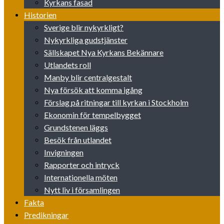
Kyrkans fasad
Historien
Sverige blir nykyrkligt?
Nykyrkliga gudstjänster
Sällskapet Nya Kyrkans Bekännare
Utlandets roll
Manby blir centralgestalt
Nya försök att komma igång
Förslag på ritningar till kyrkan i Stockholm
Ekonomin för tempelbygget
Grundstenen läggs
Besök från utlandet
Invigningen
Rapporter och intryck
Internationella möten
Nytt liv i församlingen
Fakta
Predikningar