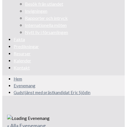
Besök från utlandet
Invigningen
Rapporter och intryck
Internationella möten
Nytt liv i församlingen
Fakta
Predikningar
Resurser
Kalender
Kontakt
Hem
Evenemang
Gudstjänst med prästkandidat Eric Sjödin
« Alla Evenemang