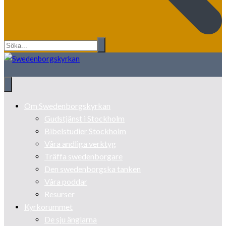
Om Swedenborgskyrkan
Gudstjänst i Stockholm
Bibelstudier Stockholm
Våra andliga verktyg
Träffa swedenborgare
Den swedenborgska tanken
Våra poddar
Resurser
Kyrkorummet
De sju änglarna