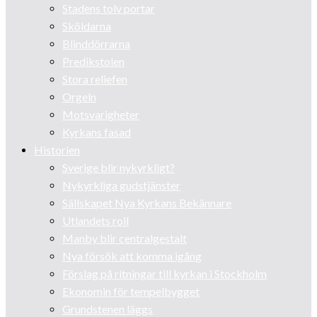
Stadens tolv portar
Sköldarna
Blinddörrarna
Predikstolen
Stora reliefen
Orgeln
Motsvarigheter
Kyrkans fasad
Historien
Sverige blir nykyrkligt?
Nykyrkliga gudstjänster
Sällskapet Nya Kyrkans Bekännare
Utlandets roll
Manby blir centralgestalt
Nya försök att komma igång
Förslag på ritningar till kyrkan i Stockholm
Ekonomin för tempelbygget
Grundstenen läggs