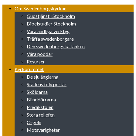
Skip
Om Swedenborgskyrkan
to
Gudstjänst i Stockholm
content
Bibelstudier Stockholm
Våra andliga verktyg
Träffa swedenborgare
Den swedenborgska tanken
Våra poddar
Resurser
Kyrkorummet
De sju änglarna
Stadens tolv portar
Sköldarna
Blinddörrarna
Predikstolen
Stora reliefen
Orgeln
Motsvarigheter