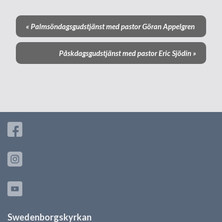
«
Palmsöndagsgudstjänst med pastor Göran Appelgren
E
v
Påskdagsgudstjänst med pastor Eric Sjödin
»
e
n
e
m
a
n
g
-
n
a
v
i
g
e
r
Swedenborgskyrkan
i