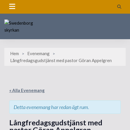
Skip
to
content
Hem
Evenemang
Långfredagsgudstjänst med pastor Göran Appelgren
« Alla Evenemang
Detta evenemang har redan ägt rum.
Långfredagsgudstjänst med
pastor Göran Appelgren