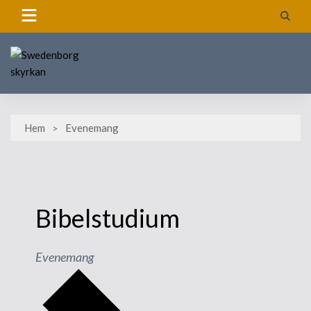
Skip
to
content
Hem
Evenemang
Bibelstudium
Evenemang