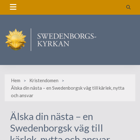
Skip
to
content
Hem
Kristendomen
Älska din nästa – en Swedenborgsk väg till kärlek, nytta
och ansvar
Älska din nästa – en
Swedenborgsk väg till
kärlek, nytta och ansvar