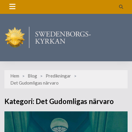
Skip
to
content
Hem
Blog
Predikningar
Det Gudomligas närvaro
Kategori:
Det Gudomligas närvaro