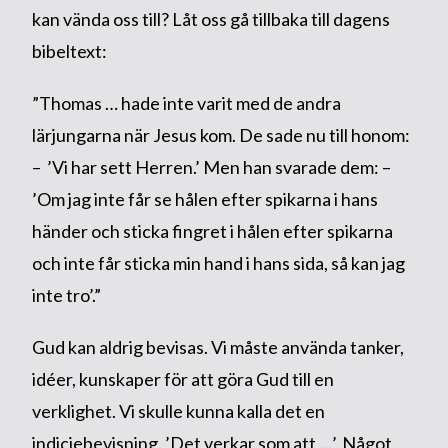
kan vända oss till? Låt oss gå tillbaka till dagens
bibeltext:
”Thomas … hade inte varit med de andra
lärjungarna när Jesus kom. De sade nu till honom:
– ’Vi har sett Herren.’ Men han svarade dem: –
’Om jag inte får se hålen efter spikarna i hans
händer och sticka fingret i hålen efter spikarna
och inte får sticka min hand i hans sida, så kan jag
inte tro’.”
Gud kan aldrig bevisas. Vi måste använda tanker,
idéer, kunskaper för att göra Gud till en
verklighet. Vi skulle kunna kalla det en
indiciebevisning. ’Det verkar som att …’. Något