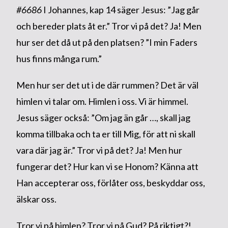
#6686
I Johannes, kap 14 säger Jesus: ”Jag går
och bereder plats åt er.” Tror vi på det? Ja! Men
hur ser det då ut på den platsen? ”I min Faders
hus finns många rum.”
Men hur ser det ut i de där rummen? Det är väl
himlen vi talar om. Himlen i oss. Vi är himmel.
Jesus säger också: ”Om jag än går …, skall jag
komma tillbaka och ta er till Mig, för att ni skall
vara där jag är.” Tror vi på det? Ja! Men hur
fungerar det? Hur kan vi se Honom? Känna att
Han accepterar oss, förlåter oss, beskyddar oss,
älskar oss.
Tror vi på himlen? Tror vi på Gud? På riktigt?!