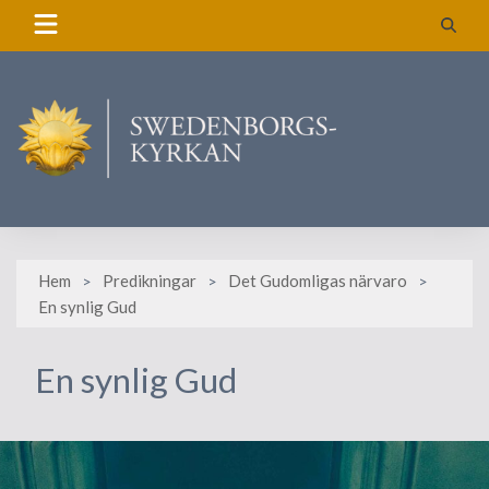
Skip
to
content
Hem
Predikningar
Det Gudomligas närvaro
En synlig Gud
En synlig Gud