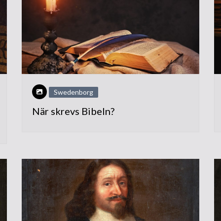
tempelbygget
Grundstenen läggs
Besök från utlandet
Invigningen
Rapporter och intryck
Swedenborg
Internationella möten
När skrevs Bibeln?
Nytt liv i församlingen