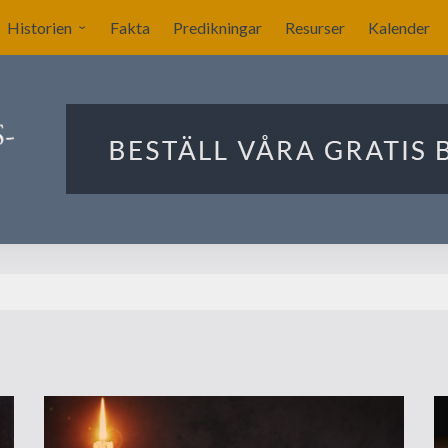
Historien
Fakta
Predikningar
Resurser
Kalender
Sverige blir nykyrkligt?
ar
Nykyrkliga gudstjänster
Sällskapet Nya Kyrkans
Bekännare
Utlandets roll
Manby blir centralgestalt
Nya försök att komma
igång
Förslag på ritningar till
kyrkan i Stockholm
Ekonomin för