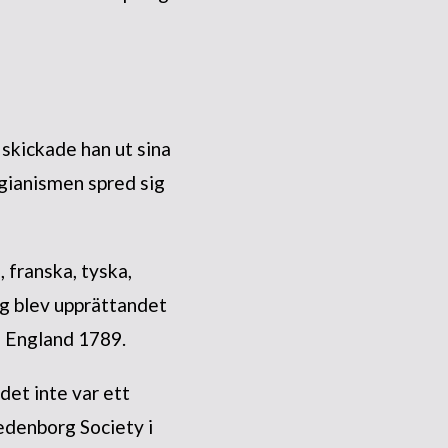
 skickade han ut sina
rgianismen spred sig
, franska, tyska,
eg blev upprättandet
i England 1789.
det inte var ett
edenborg Society i