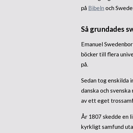
på
Bibeln
och Sweden
Så grundades s
Emanuel Swedenborg g
böcker till flera un
på.
Sedan tog enskilda in
danska och svenska r
av ett eget trossam
År 1807 skedde en lik
kyrkligt samfund uta