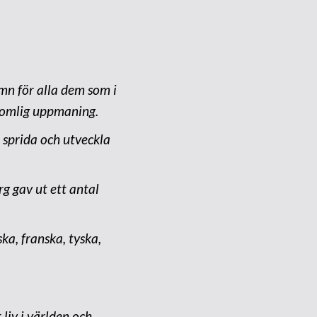
mn för alla dem som i
domlig uppmaning.
 sprida och utveckla
 gav ut ett antal
ska, franska, tyska,
 liv i världen och