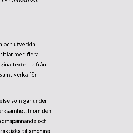
a och utveckla
titlar med flera
iginaltexterna från
 samt verka för
relse som går under
verksamhet. Inom den
rldsomspännande och
raktiska tillämpning