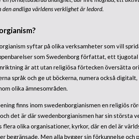
 den andliga världens verklighet är ledord.
orgianism?
gianism syftar på olika verksamheter som vill sprid
ppenbarelser som Swedenborg författat, ett tjugotal 
inriktning är att utan religiösa förtecken översätta or
derna språk och ge ut böckerna, numera också digitalt,
inom olika ämnesområden.
mening finns inom swedenborgianismen en religiös rö
, och det är där swedenborgianismen har sin största 
s flera olika organisationer, kyrkor, där en del är vä
er begränsade. Men alla bygger sin förkunnelse och p