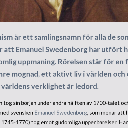
sm är ett samlingsnamn för alla de som
r att Emanuel Swedenborg har utfört h
omlig uppmaning. Rörelsen står för en
inre mognad, ett aktivt liv i världen oc
världens verklighet är ledord.
og sin början under andra hälften av 1700-talet och 
e med svensken
Emanuel Swedenborg
, som menar att 
unt 1745-1770) tog emot gudomliga uppenbarelser. Han 