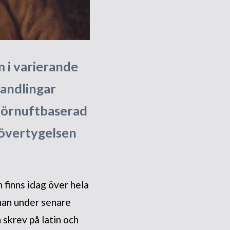
 i varierande
andlingar
 förnuftbaserad
h övertygelsen
finns idag över hela
han under senare
skrev på latin och