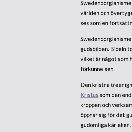
Swedenborgianismen s
världen och övertyg
ses som en fortsättn
Swedenborgianismen f
gudsbilden. Bibeln t
vilket är något som 
förkunnelsen.
Den kristna treenig
Kristus
som den ende 
kroppen och verksam
öppnar sig för det 
gudomliga kärleken