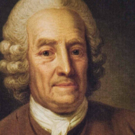
tempelbygget
Grundstenen läggs
Besök från utlandet
Invigningen
Rapporter och intryck
Internationella möten
Nytt liv i församlingen