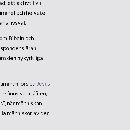
 ett aktivt liv i
Himmel och helvete
ns livsval.
 om Bibeln och
respondensläran,
som den nykyrkliga
 sammanförs på
Jesus
de finns som själen,
s”, när människan
lla människor av den