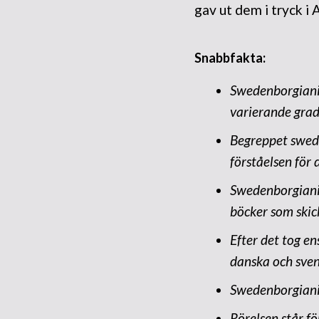
gav ut dem i tryck 
Snabbfakta:
Swedenborgianis
varierande gra
Begreppet
swed
förståelsen för
Swedenborgiani
böcker som skick
Efter det tog ens
danska och svens
Swedenborgianis
Rörelsen står fö