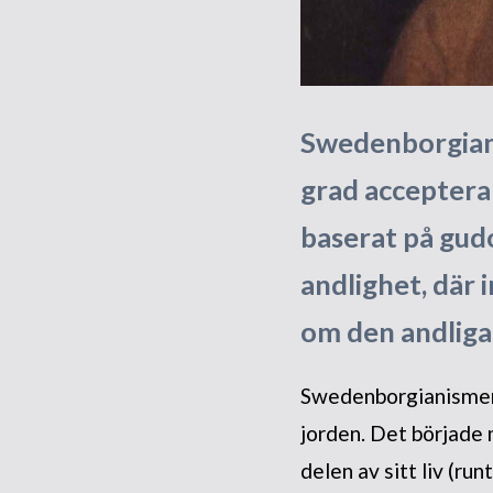
Swedenborgiani
grad acceptera
baserat på gud
andlighet, där 
om den andliga 
Swedenborgianismen t
jorden. Det börjad
delen av sitt liv (r