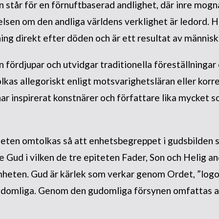
tår för en förnuftbaserad andlighet, där inre mognad,
elsen om den andliga världens verklighet är ledord. 
ing direkt efter döden och är ett resultat av människa
ördjupar och utvidgar traditionella föreställningar
olkas allegoriskt enligt motsvarighetsläran eller kor
har inspirerat konstnärer och författare lika mycket 
heten omtolkas så att enhetsbegreppet i gudsbilden
Gud i vilken de tre epiteten Fader, Son och Helig an
heten. Gud är kärlek som verkar genom Ordet, ”logo
gudomliga. Genom den gudomliga försynen omfattas a
.