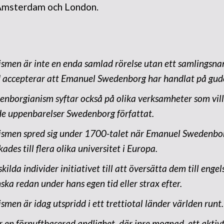
i Amsterdam och London.
men är inte en enda samlad rörelse utan ett samlingsna
d accepterar att Emanuel Swedenborg har handlat på gu
enborgianism
syftar också på olika verksamheter som vill
 de uppenbarelser Swedenborg författat.
smen spred sig under 1700-talet när Emanuel Swedenborg
ades till flera olika universitet i Europa.
kilda individer initiativet till att översätta dem till engel
ka redan under hans egen tid eller strax efter.
men är idag utspridd i ett trettiotal länder världen runt.
r en förnuftbaserad andlighet, där inre mognad, ett aktivt