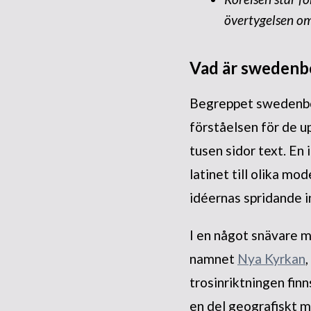
övertygelsen om
Vad är swedenb
Begreppet swedenbor
förståelsen för de u
tusen sidor text. En 
latinet till olika mo
idéernas spridande 
I en något snävare 
namnet
Nya Kyrkan
trosinriktningen finn
en del geografiskt m