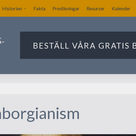
Historien
Fakta
Predikningar
Resurser
Kalender
Sverige blir nykyrkligt?
ar
Nykyrkliga gudstjänster
Sällskapet Nya Kyrkans
Bekännare
Utlandets roll
Manby blir centralgestalt
Nya försök att komma
igång
borgianism
Förslag på ritningar till
kyrkan i Stockholm
Ekonomin för