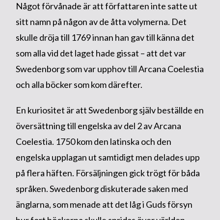
Något förvånade är att författaren inte satte ut
sitt namn på någon av de åtta volymerna. Det
skulle dröja till 1769 innan han gav till känna det
som alla vid det laget hade gissat – att det var
Swedenborg som var upphov till Arcana Coelestia
och alla böcker som kom därefter.
En kuriositet är att Swedenborg själv beställde en
översättning till engelska av del 2 av Arcana
Coelestia. 1750 kom den latinska och den
engelska upplagan ut samtidigt men delades upp
på flera häften. Försäljningen gick trögt för båda
språken. Swedenborg diskuterade saken med
änglarna, som menade att det låg i Guds försyn
hur fort böckerna skulle spridas över världen.