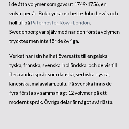
i de åtta volymer som gavs ut 1749-1756, en
volym per år. Boktryckaren hette John Lewis och
höll till på
Paternoster Row i London
.
Swedenborg var själv med när den första volymen
trycktes men inte för de övriga.
Verket har i sin helhet översatts till engelska,
tyska, franska, svenska, holländska, och delvis till
flera andra språk som danska, serbiska, ryska,
kinesiska, malayalam, zulu. På svenska finns de
fyra första av sammanlagt 12 volymer på ett
modernt språk. Övriga delar är något svårlästa.