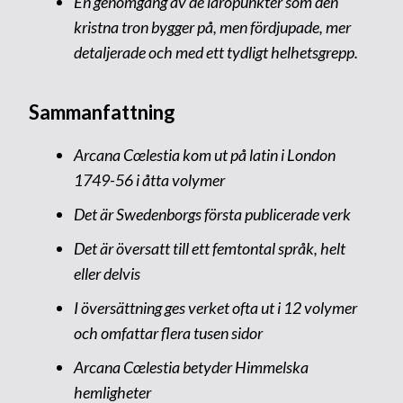
En genomgång av de läropunkter som den
kristna tron bygger på, men fördjupade, mer
detaljerade och med ett tydligt helhetsgrepp.
Sammanfattning
Arcana Cœlestia kom ut på latin i London
1749-56 i åtta volymer
Det är Swedenborgs första publicerade verk
Det är översatt till ett femtontal språk, helt
eller delvis
I översättning ges verket ofta ut i 12 volymer
och omfattar flera tusen sidor
Arcana Cœlestia betyder Himmelska
hemligheter