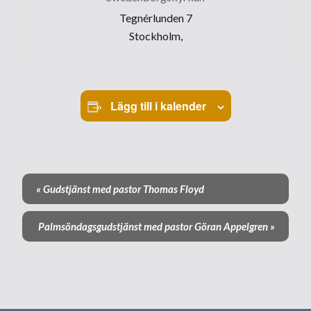
Tegnérlunden 7
Stockholm
,
Lägg till i kalender
«
Gudstjänst med pastor Thomas Floyd
E
v
Palmsöndagsgudstjänst med pastor Göran Appelgren
»
e
n
e
m
a
n