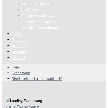
Besök från utlandet
Invigningen
Rapporter och intryck
Internationella möten
Nytt liv i församlingen
Fakta
Predikningar
Resurser
Kalender
Kontakt
Hem
Evenemang
Bibelstudium: Lukas – kapitel 10
« Alla Evenemang