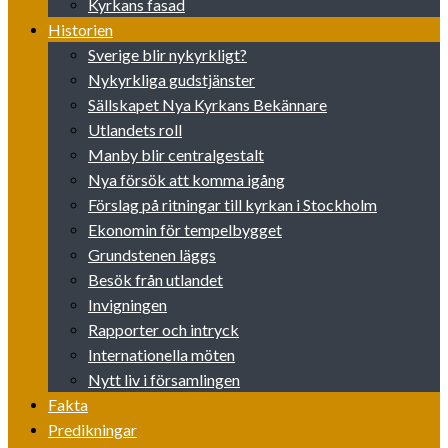
Kyrkans fasad
Historien
Sverige blir nykyrkligt?
Nykyrkliga gudstjänster
Sällskapet Nya Kyrkans Bekännare
Utlandets roll
Manby blir centralgestalt
Nya försök att komma igång
Förslag på ritningar till kyrkan i Stockholm
Ekonomin för tempelbygget
Grundstenen läggs
Besök från utlandet
Invigningen
Rapporter och intryck
Internationella möten
Nytt liv i församlingen
Fakta
Predikningar