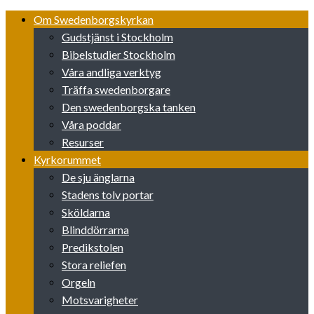
Skip
Om Swedenborgskyrkan
to
Gudstjänst i Stockholm
content
Bibelstudier Stockholm
Våra andliga verktyg
Träffa swedenborgare
Den swedenborgska tanken
Våra poddar
Resurser
Kyrkorummet
De sju änglarna
Stadens tolv portar
Sköldarna
Blinddörrarna
Predikstolen
Stora reliefen
Orgeln
Motsvarigheter