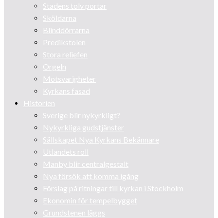
Stadens tolv portar
Sköldarna
Blinddörrarna
Predikstolen
Stora reliefen
Orgeln
Motsvarigheter
Kyrkans fasad
Historien
Sverige blir nykyrkligt?
Nykyrkliga gudstjänster
Sällskapet Nya Kyrkans Bekännare
Utlandets roll
Manby blir centralgestalt
Nya försök att komma igång
Förslag på ritningar till kyrkan i Stockholm
Ekonomin för tempelbygget
Grundstenen läggs