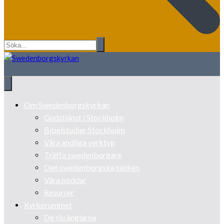
Om Swedenborgskyrkan
Gudstjänst i Stockholm
Bibelstudier Stockholm
Våra andliga verktyg
Träffa swedenborgare
Den swedenborgska tanken
Våra poddar
Resurser
Kyrkorummet
De sju änglarna