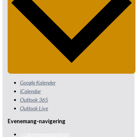
Google Kalender
iCalendar
Outlook 365
Outlook Live
Evenemang-navigering
«
Lekmannagudstjänst