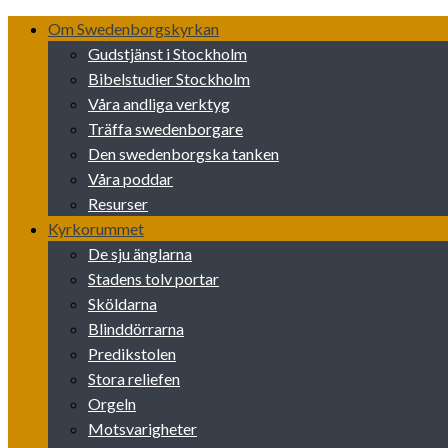
Skip
Om Swedenborgskyrkan
to
Gudstjänst i Stockholm
content
Bibelstudier Stockholm
Våra andliga verktyg
Träffa swedenborgare
Den swedenborgska tanken
Våra poddar
Resurser
Kyrkorummet
De sju änglarna
Stadens tolv portar
Sköldarna
Blinddörrarna
Predikstolen
Stora reliefen
Orgeln
Motsvarigheter