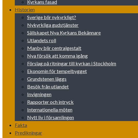
Kyrkans fasad
Historien
Sverige blir nykyrkligt?
Nykyrkliga gudstjänster
Sällskapet Nya Kyrkans Bekännare
Utlandets roll
Manby blir centralgestalt
Nya försök att komma igång
Förslag på ritningar till kyrkan i Stockholm
Ekonomin för tempelbygget
Grundstenen läggs
Besök från utlandet
Invigningen
Rapporter och intryck
Internationella möten
Nytt liv i församlingen
Fakta
Predikningar