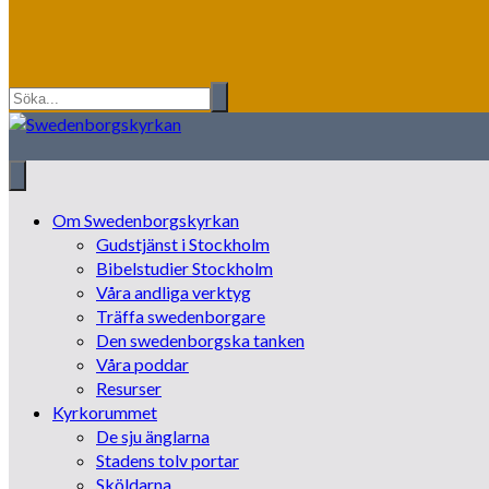
Om Swedenborgskyrkan
Gudstjänst i Stockholm
Bibelstudier Stockholm
Våra andliga verktyg
Träffa swedenborgare
Den swedenborgska tanken
Våra poddar
Resurser
Kyrkorummet
De sju änglarna
Stadens tolv portar
Sköldarna