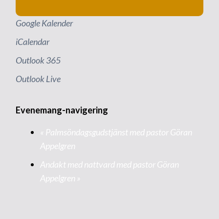
Google Kalender
iCalendar
Outlook 365
Outlook Live
Evenemang-navigering
«
Palmsöndagsgudstjänst med pastor Göran
Appelgren
Andakt med nattvard med pastor Göran
Appelgren
»