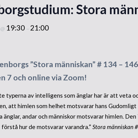
orgstudium: Stora män
tempelbygget
Grundstenen läggs
5
19:30
21:00
@
–
Besök från utlandet
Invigningen
Rapporter och intryck
enborgs ”Stora människan” # 134 – 146,
Internationella möten
n 7 och online via Zoom!
Nytt liv i församlingen
e typerna av intelligens som änglar har är att veta och
n, att himlen som helhet motsvarar hans Gudomligt 
lla änglar, andar och människor motsvarar himlen. Den 
 förstå hur de motsvarar varandra.”
Stora människan 