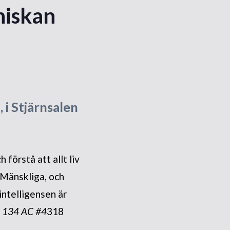
niskan
 i Stjärnsalen
 förstå att allt liv
Mänskliga, och
intelligensen är
# 134 AC #4
318