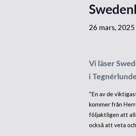
Swedenb
26 mars, 202
Vi läser Swed
i Tegnérlunde
”En av de viktigast
kommer från Herre
följaktligen att a
också att veta och