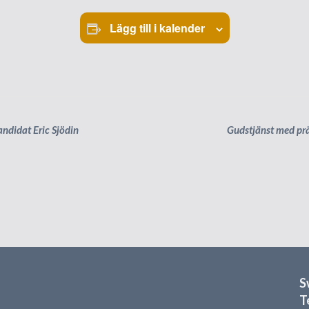
Lägg till i kalender
ndidat Eric Sjödin
Gudstjänst med prä
S
T