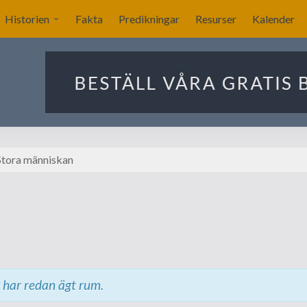
Historien
Fakta
Predikningar
Resurser
Kalender
Sverige blir nykyrkligt?
ar
Nykyrkliga gudstjänster
Sällskapet Nya Kyrkans
Bekännare
Utlandets roll
tora människan
Manby blir centralgestalt
Nya försök att komma
igång
Förslag på ritningar till
kyrkan i Stockholm
har redan ägt rum.
Ekonomin för