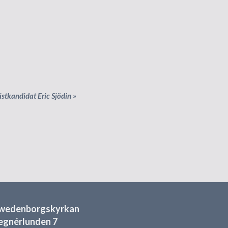
stkandidat Eric Sjödin
»
wedenborgskyrkan
egnérlunden 7