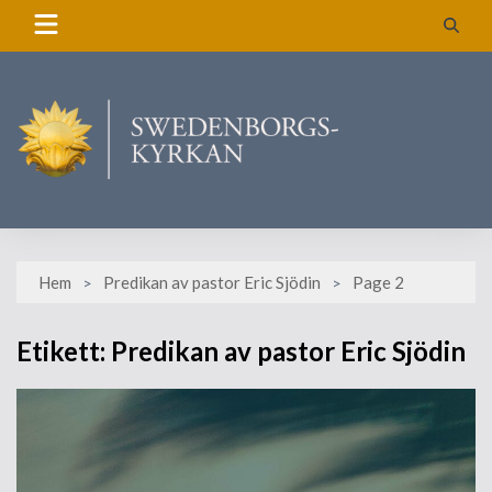
Skip
to
content
Hem
Predikan av pastor Eric Sjödin
Page 2
Etikett:
Predikan av pastor Eric Sjödin