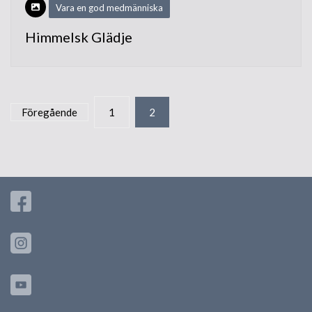
Vara en god medmänniska
Himmelsk Glädje
Sidnumrering
Föregående
1
2
för
inlägg