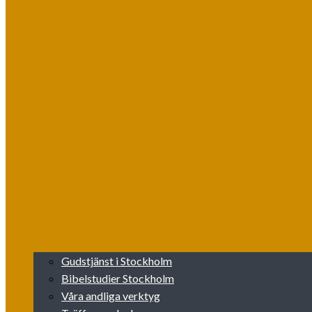
Gudstjänst i Stockholm
Bibelstudier Stockholm
Våra andliga verktyg