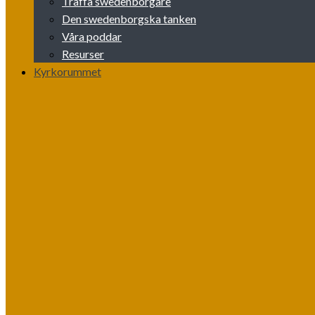
Träffa swedenborgare
Den swedenborgska tanken
Våra poddar
Resurser
Kyrkorummet