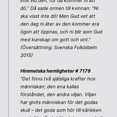
inte vid den, för då kommer ni att
dö.” Då sade ormen till kvinnan: ”Ni
ska visst inte dö! Men Gud vet att
den dag ni äter av den kommer era
ögon att öppnas, och ni blir som Gud
med kunskap om gott och ont.”
(Översättning: Svenska Folkbibeln
2015)
Himmelska hemligheter # 7179
”Det finns två själsliga krafter hos
människan; den ena kallas
förståndet, den andra viljan. Viljan
har givits människan för det godas
skull – det goda som hör till kärleken