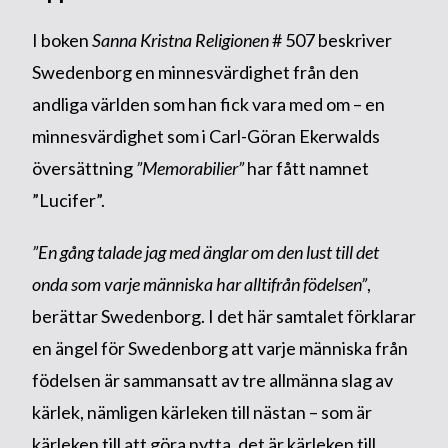
I boken
Sanna Kristna Religionen
# 507 beskriver
Swedenborg en minnesvärdighet från den
andliga världen som han fick vara med om – en
minnesvärdighet som i Carl-Göran Ekerwalds
översättning
”Memorabilier”
har fått namnet
”Lucifer”.
”En gång talade jag med änglar om den lust till det
onda som varje människa har alltifrån födelsen”
,
berättar Swedenborg. I det här samtalet förklarar
en ängel för Swedenborg att varje människa från
födelsen är sammansatt av tre allmänna slag av
kärlek, nämligen kärleken till nästan – som är
kärleken till att göra nytta, det är kärleken till