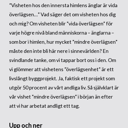
”Visheten hos den innersta himlens änglar är vida
överlägsen…” Vad säger det om visheten hos dig
och mig? Om visheten blir ”vida överlägsen” för
varje högre nivå bland människorna – änglarna –
som bor i himlen, hur mycket ”mindre överlägsen”
måste den inte bli här nere i sinnevärlden? En
svindlande tanke, om vi tappar bort oss i den. Om
vi glömmer att vishetens ”överlägsenhet” är ett
livslångt byggprojekt. Ja, faktisk ett projekt som
utgör 50 procent av vårt andliga liv. Så självklart är
vår vishet ”mindre överlägsen” i början än efter
att vi har arbetat andligt ett tag.
Upp och ner