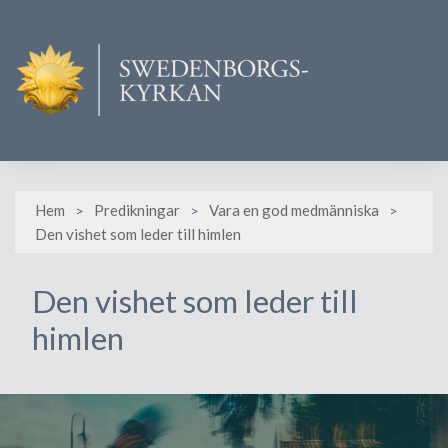
Skip
to
content
Hem
Predikningar
Vara en god medmänniska
Den vishet som leder till himlen
Den vishet som leder till
himlen