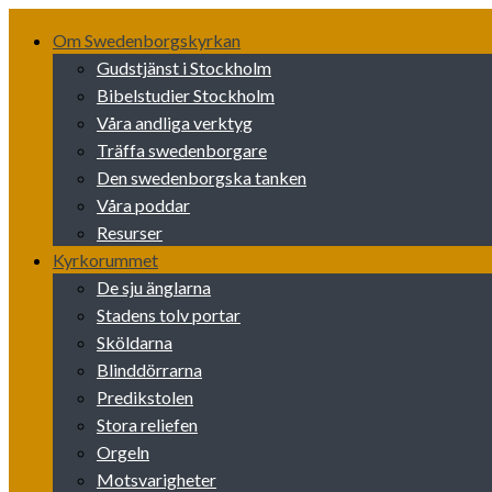
Skip
Om Swedenborgskyrkan
to
content
Gudstjänst i Stockholm
Bibelstudier Stockholm
Våra andliga verktyg
Träffa swedenborgare
Den swedenborgska tanken
Våra poddar
Resurser
Kyrkorummet
De sju änglarna
Stadens tolv portar
Sköldarna
Blinddörrarna
Predikstolen
Stora reliefen
Orgeln
Motsvarigheter