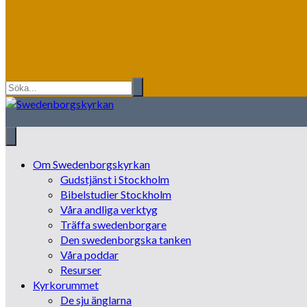
Om Swedenborgskyrkan
Gudstjänst i Stockholm
Bibelstudier Stockholm
Våra andliga verktyg
Träffa swedenborgare
Den swedenborgska tanken
Våra poddar
Resurser
Kyrkorummet
De sju änglarna