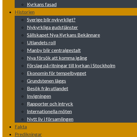
Kyrkans fasad
Historien
Sverige blir nykyrkligt?
Nykyrkliga gudstjänster
Sällskapet Nya Kyrkans Bekännare
Utlandets roll
Manby blir centralgestalt
Nya försök att komma igång
Förslag på ritningar till kyrkan i Stockholm
Ekonomin för tempelbygget
Grundstenen läggs
Besök från utlandet
Invigningen
Rapporter och intryck
Internationella möten
Nytt liv i församlingen
Fakta
Predikningar